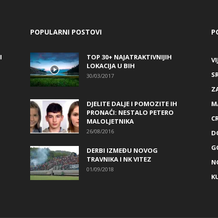
POPULARNI POSTOVI
P
I
TOP 30+ NAJATRAKTIVNIJIH
VI
LOKACIJA U BIH
S
30/03/2017
Z
DJELITE DALJE I POMOZITE IH
M
PRONAĆI: NESTALO PETERO
C
MALOLJETNIKA
26/08/2016
D
G
DERBI IZMEĐU NOVOG
TRAVNIKA I NK VITEZ
N
01/09/2018
K