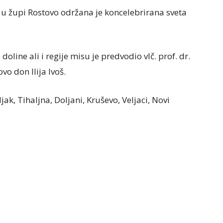
je u župi Rostovo održana je koncelebrirana sveta
oline ali i regije misu je predvodio vlč. prof. dr.
vo don Ilija Ivoš.
ljak, Tihaljna, Doljani, Kruševo, Veljaci, Novi