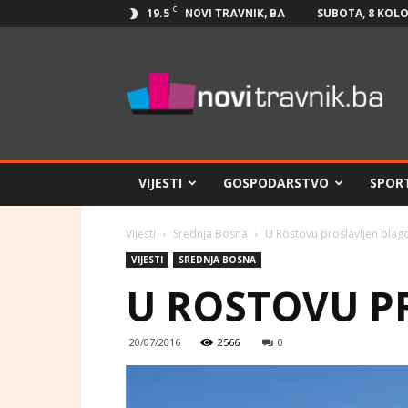
C
19.5
SUBOTA, 8 KOLO
NOVI TRAVNIK, BA
Novi
Travnik.ba
VIJESTI
GOSPODARSTVO
SPOR
Vijesti
Srednja Bosna
U Rostovu proslavljen blagda
VIJESTI
SREDNJA BOSNA
U ROSTOVU PR
20/07/2016
2566
0