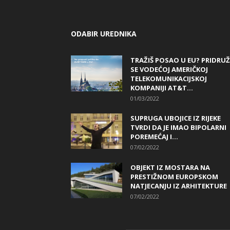
ODABIR UREDNIKA
TRAŽIŠ POSAO U EU? PRIDRUŽ
SE VODEĆOJ AMERIČKOJ
TELEKOMUNIKACIJSKOJ
KOMPANIJI AT&T...
01/03/2022
SUPRUGA UBOJICE IZ RIJEKE
TVRDI DA JE IMAO BIPOLARNI
POREMEĆAJ I...
07/02/2022
OBJEKT IZ MOSTARA NA
PRESTIŽNOM EUROPSKOM
NATJECANJU IZ ARHITEKTURE
07/02/2022