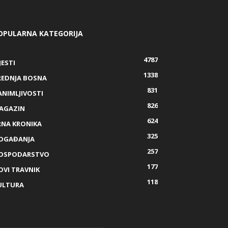
OPULARNA KATEGORIJA
4787
JESTI
1338
REDNJA BOSNA
831
ANIMLJIVOSTI
826
AGAZIN
624
RNA KRONIKA
325
OGAĐANJA
257
OSPODARSTVO
177
OVI TRAVNIK
118
ULTURA