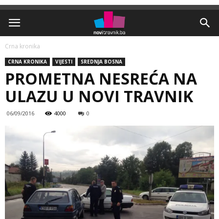
Crna kronika
CRNA KRONIKA
VIJESTI
SREDNJA BOSNA
PROMETNA NESREĆA NA
ULAZU U NOVI TRAVNIK
06/09/2016
4000
0