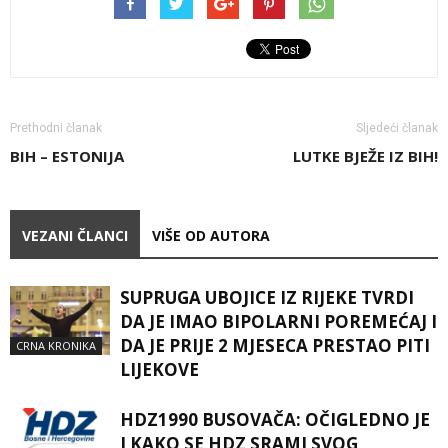
Prethodni članak
Sljedeći članak
BIH – ESTONIJA
LUTKE BJEŽE IZ BIH!
VEZANI ČLANCI
VIŠE OD AUTORA
SUPRUGA UBOJICE IZ RIJEKE TVRDI
DA JE IMAO BIPOLARNI POREMEĆAJ I
DA JE PRIJE 2 MJESECA PRESTAO PITI
CRNA KRONIKA
LIJEKOVE
HDZ1990 BUSOVAČA: OČIGLEDNO JE
I KAKO SE HDZ SRAMI SVOG