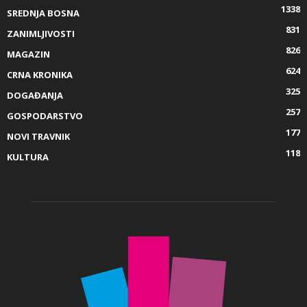
1338
SREDNJA BOSNA
831
ZANIMLJIVOSTI
826
MAGAZIN
624
CRNA KRONIKA
325
DOGAĐANJA
257
GOSPODARSTVO
177
NOVI TRAVNIK
118
KULTURA