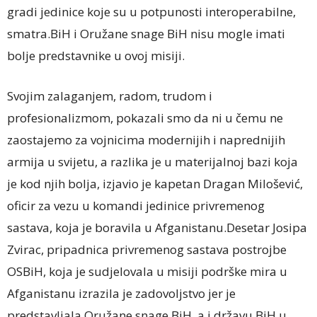
gradi jedinice koje su u potpunosti interoperabilne,
smatra.BiH i Oružane snage BiH nisu mogle imati
bolje predstavnike u ovoj misiji.
Svojim zalaganjem, radom, trudom i
profesionalizmom, pokazali smo da ni u čemu ne
zaostajemo za vojnicima modernijih i naprednijih
armija u svijetu, a razlika je u materijalnoj bazi koja
je kod njih bolja, izjavio je kapetan Dragan Milošević,
oficir za vezu u komandi jedinice privremenog
sastava, koja je boravila u Afganistanu.Desetar Josipa
Zvirac, pripadnica privremenog sastava postrojbe
OSBiH, koja je sudjelovala u misiji podrške mira u
Afganistanu izrazila je zadovoljstvo jer je
predstavljala Oružane snage BiH, a i državu BiH u