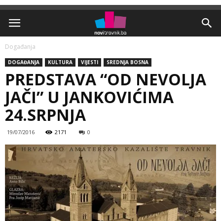
Događanja
DOGAĐANJA
KULTURA
VIJESTI
SREDNJA BOSNA
PREDSTAVA “OD NEVOLJA
JAČI” U JANKOVIĆIMA
24.SRPNJA
19/07/2016
2171
0