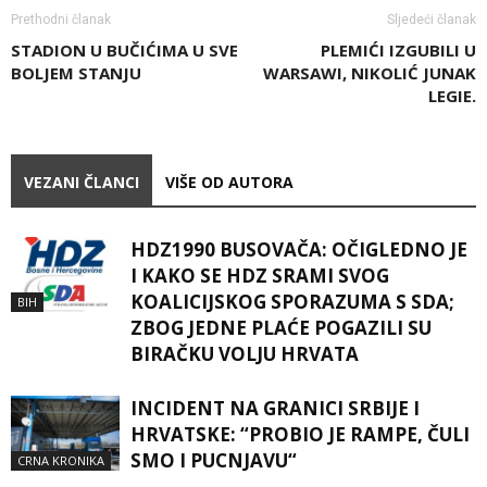
Prethodni članak
Sljedeći članak
STADION U BUČIĆIMA U SVE
PLEMIĆI IZGUBILI U
BOLJEM STANJU
WARSAWI, NIKOLIĆ JUNAK
LEGIE.
VEZANI ČLANCI
VIŠE OD AUTORA
HDZ1990 BUSOVAČA: OČIGLEDNO JE
I KAKO SE HDZ SRAMI SVOG
KOALICIJSKOG SPORAZUMA S SDA;
BIH
ZBOG JEDNE PLAĆE POGAZILI SU
BIRAČKU VOLJU HRVATA
INCIDENT NA GRANICI SRBIJE I
HRVATSKE: “PROBIO JE RAMPE, ČULI
SMO I PUCNJAVU“
CRNA KRONIKA