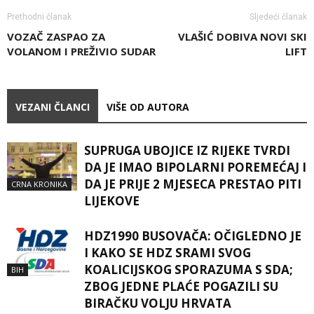
Prethodni članak
Sljedeći članak
VOZAČ ZASPAO ZA
VLAŠIĆ DOBIVA NOVI SKI
VOLANOM I PREŽIVIO SUDAR
LIFT
VEZANI ČLANCI
VIŠE OD AUTORA
SUPRUGA UBOJICE IZ RIJEKE TVRDI
DA JE IMAO BIPOLARNI POREMEĆAJ I
DA JE PRIJE 2 MJESECA PRESTAO PITI
CRNA KRONIKA
LIJEKOVE
HDZ1990 BUSOVAČA: OČIGLEDNO JE
I KAKO SE HDZ SRAMI SVOG
KOALICIJSKOG SPORAZUMA S SDA;
BIH
ZBOG JEDNE PLAĆE POGAZILI SU
BIRAČKU VOLJU HRVATA