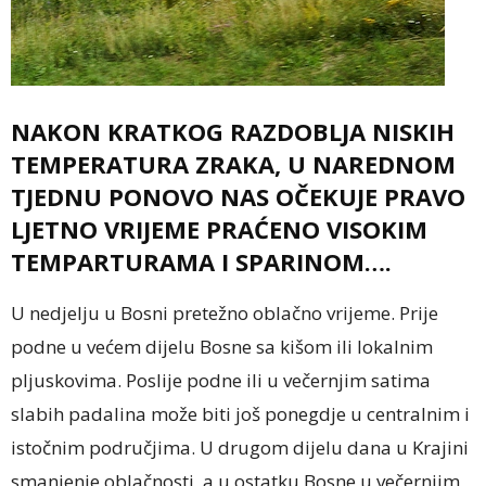
NAKON KRATKOG RAZDOBLJA NISKIH
TEMPERATURA ZRAKA, U NAREDNOM
TJEDNU PONOVO NAS OČEKUJE PRAVO
LJETNO VRIJEME PRAĆENO VISOKIM
TEMPARTURAMA I SPARINOM….
U nedjelju u Bosni pretežno oblačno vrijeme. Prije
podne u većem dijelu Bosne sa kišom ili lokalnim
pljuskovima. Poslije podne ili u večernjim satima
slabih padalina može biti još ponegdje u centralnim i
istočnim područjima. U drugom dijelu dana u Krajini
smanjenje oblačnosti, a u ostatku Bosne u večernjim