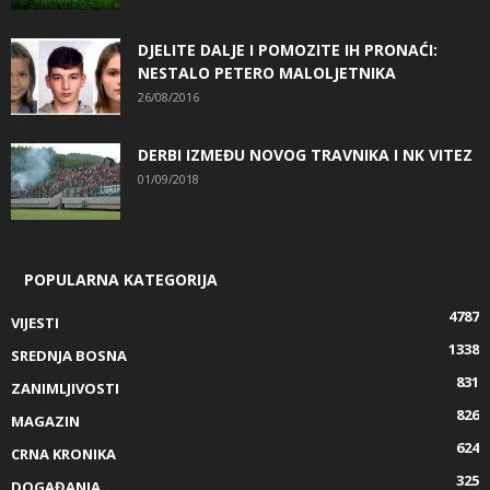
DJELITE DALJE I POMOZITE IH PRONAĆI:
NESTALO PETERO MALOLJETNIKA
26/08/2016
DERBI IZMEĐU NOVOG TRAVNIKA I NK VITEZ
01/09/2018
POPULARNA KATEGORIJA
4787
VIJESTI
1338
SREDNJA BOSNA
831
ZANIMLJIVOSTI
826
MAGAZIN
624
CRNA KRONIKA
325
DOGAĐANJA