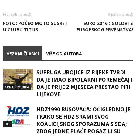
Prethodni članak
Sljedeći članak
FOTO: POČEO MOTO SUSRET
EURO 2016 : GOLOVI S
U CLUBU TITLIS
EUROPSKOG PRVENSTVA!
VEZANI ČLANCI
VIŠE OD AUTORA
SUPRUGA UBOJICE IZ RIJEKE TVRDI
DA JE IMAO BIPOLARNI POREMEĆAJ I
DA JE PRIJE 2 MJESECA PRESTAO PITI
CRNA KRONIKA
LIJEKOVE
HDZ1990 BUSOVAČA: OČIGLEDNO JE
I KAKO SE HDZ SRAMI SVOG
KOALICIJSKOG SPORAZUMA S SDA;
BIH
ZBOG JEDNE PLAĆE POGAZILI SU