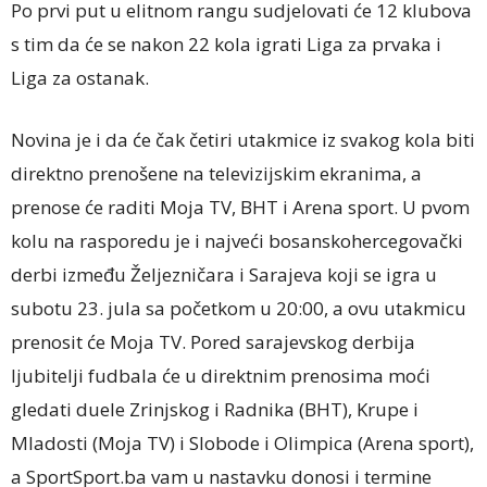
Po prvi put u elitnom rangu sudjelovati će 12 klubova
s tim da će se nakon 22 kola igrati Liga za prvaka i
Liga za ostanak.
Novina je i da će čak četiri utakmice iz svakog kola biti
direktno prenošene na televizijskim ekranima, a
prenose će raditi Moja TV, BHT i Arena sport. U pvom
kolu na rasporedu je i najveći bosanskohercegovački
derbi između Željezničara i Sarajeva koji se igra u
subotu 23. jula sa početkom u 20:00, a ovu utakmicu
prenosit će Moja TV. Pored sarajevskog derbija
ljubitelji fudbala će u direktnim prenosima moći
gledati duele Zrinjskog i Radnika (BHT), Krupe i
Mladosti (Moja TV) i Slobode i Olimpica (Arena sport),
a SportSport.ba vam u nastavku donosi i termine