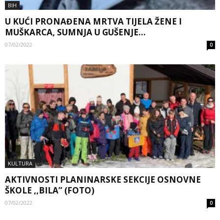
BIH
U KUĆI PRONAĐENA MRTVA TIJELA ŽENE I
MUŠKARCA, SUMNJA U GUŠENJE...
07/02/2022
0
KULTURA
AKTIVNOSTI PLANINARSKE SEKCIJE OSNOVNE
ŠKOLE ,,BILA” (FOTO)
07/02/2022
0