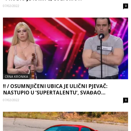
07/02/2022
0
CRNA KRONIKA
!! / OSUMNJIČENI UBICA JE ULIČNI PJEVAČ:
NASTUPIO U ‘SUPERTALENTU‘, SVAĐAO...
07/02/2022
0