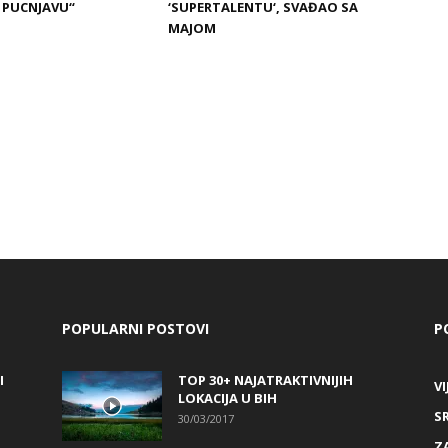
I PUCNJAVU“
‘SUPERTALENTU‘, SVAĐAO SA
MAJOM
POPULARNI POSTOVI
P
I
TOP 30+ NAJATRAKTIVNIJIH
VI
LOKACIJA U BIH
S
30/03/2017
Z