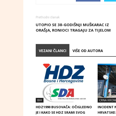
Prethodni članak
UTOPIO SE 38-GODIŠNJI MUŠKARAC IZ
ORAŠJA, RONIOCI TRAGAJU ZA TIJELOM
VEZANI ČLANCI
VIŠE OD AUTORA
BIH
CRNA KRON
HDZ1990 BUSOVAČA: OČIGLEDNO
INCIDENT N
JE I KAKO SE HDZ SRAMI SVOG
HRVATSKE: