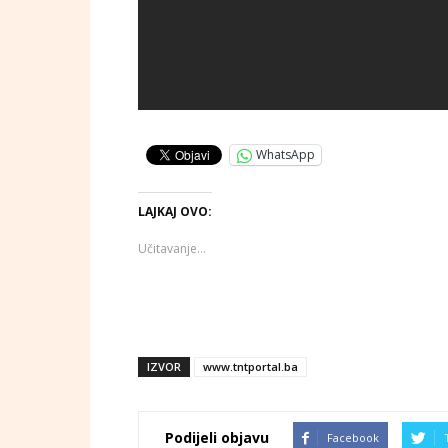
WhatsApp
LAJKAJ OVO:
Učitavanje...
IZVOR
www.tntportal.ba
Podijeli objavu
Facebook