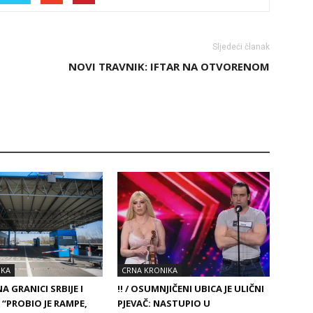
Sljedeći članak
NOVI TRAVNIK: IFTAR NA OTVORENOM
IKA
CRNA KRONIKA
A GRANICI SRBIJE I
!! / OSUMNJIČENI UBICA JE ULIČNI
 “PROBIO JE RAMPE,
PJEVAČ: NASTUPIO U