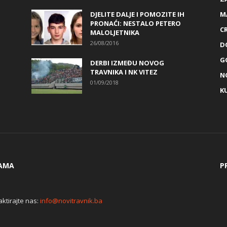
DJELITE DALJE I POMOZITE IH
M
PRONAĆI: NESTALO PETERO
C
MALOLJETNIKA
26/08/2016
D
G
DERBI IZMEĐU NOVOG
TRAVNIKA I NK VITEZ
N
01/09/2018
K
AMA
P
ktirajte nas:
info@novitravnik.ba