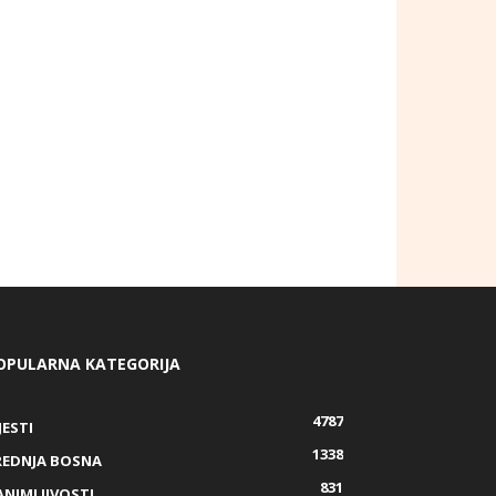
OPULARNA KATEGORIJA
4787
JESTI
1338
REDNJA BOSNA
831
ANIMLJIVOSTI