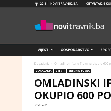
C
27.8
ČETVRTAK, 6 KO
NOVI TRAVNIK, BA
Novi
Travnik.ba
VIJESTI
GOSPODARSTVO
SPOR
Događanja
Omladinski iftar u Travniku okupio 600 
DOGAĐANJA
VIJESTI
SREDNJA BOSNA
OMLADINSKI I
OKUPIO 600 P
26/06/2016