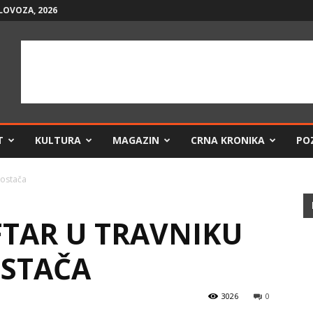
LOVOZA, 2026
T
KULTURA
MAGAZIN
CRNA KRONIKA
PO
postača
FTAR U TRAVNIKU
OSTAČA
3026
0