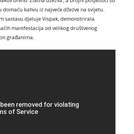
akov brend ‘Zlatna džezva’, a brojni posjetioci su
u domaću kahvu iz najveće džezve na svijetu.
em sastavu djeluje Vispak, demonstrirala
aćih manifestacija od velikog društvenog
lon građanima.