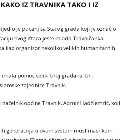
KAKO IZ TRAVNIKA TAKO I IZ
jedio je pucanj sa Starog grada koji je označio
zaciju ovog iftara jeste mlada Travničanka,
ata kao organizor nekoliko velikih humanitarnih
ra imala pomoć veliki broj građana, bh.
Islamske zajednice Travnik.
i načelnik općine Travnik, Admir Hadžiemrić, koji
mlađih generaciija u ovom svetom muslimasnkom