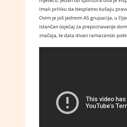
mjesecu. Jedan od sponzora bila je Visp
imali priliku da besplatno kušaju prav
Ovim je još jednom AS grupacija, u čij
istančan osjećaj za prepoznavanje dom
značaja, te dala divan ramazanski pok