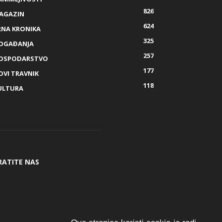
826
AGAZIN
624
RNA KRONIKA
325
OGAĐANJA
257
OSPODARSTVO
177
OVI TRAVNIK
118
ULTURA
RATITE NAS