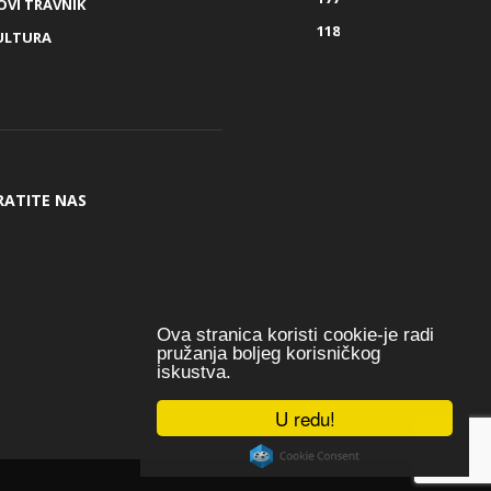
OVI TRAVNIK
118
ULTURA
RATITE NAS
Ova stranica koristi cookie-je radi
pružanja boljeg korisničkog
iskustva.
U redu!