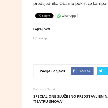
predsjednika Obamu pokrit će kampanja
WhatsApp
LAJKAJ OVO:
Učitavanje...
Podijeli objavu
Facebook
Prethodni članak
SPECIAL ONE SLUŽBENO PREDSTAVLJEN N
‘TEATRU SNOVA’