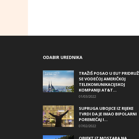
ODABIR UREDNIKA
TRAŽIŠ POSAO U EU? PRIDRUŽ
SE VODEĆOJ AMERIČKOJ
TELEKOMUNIKACIJSKOJ
KOMPANIJI AT&T...
01/03/2022
SUPRUGA UBOJICE IZ RIJEKE
TVRDI DA JE IMAO BIPOLARNI
POREMEĆAJ I...
07/02/2022
OBJEKT IZ MOSTARA NA