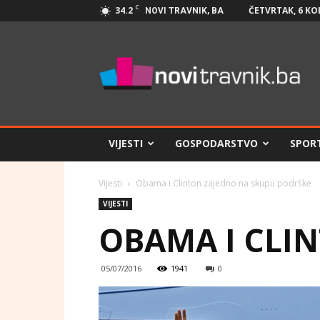
C
34.2
ČETVRTAK, 6 KO
NOVI TRAVNIK, BA
Novi
Travnik.ba
VIJESTI
GOSPODARSTVO
SPOR
Vijesti
Obama i Clinton zajedno na skupu podrške
VIJESTI
OBAMA I CLI
05/07/2016
1941
0