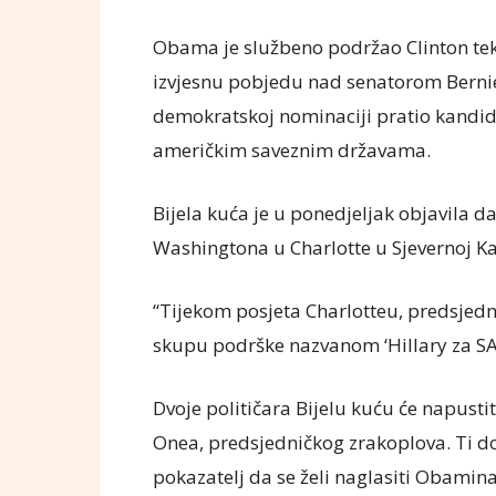
Obama je službeno podržao Clinton tek 9.
izvjesnu pobjedu nad senatorom Bernie
demokratskoj nominaciji pratio kandi
američkim saveznim državama.
Bijela kuća je u ponedjeljak objavila d
Washingtona u Charlotte u Sjevernoj Ka
“Tijekom posjeta Charlotteu, predsjedn
skupu podrške nazvanom ‘Hillary za SAD'
Dvoje političara Bijelu kuću će napustit
Onea, predsjedničkog zrakoplova. Ti dog
pokazatelj da se želi naglasiti Obamin