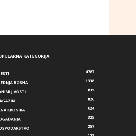
OPULARNA KATEGORIJA
4787
JESTI
1338
REDNJA BOSNA
831
ANIMLJIVOSTI
826
AGAZIN
624
RNA KRONIKA
325
OGAĐANJA
257
OSPODARSTVO
177