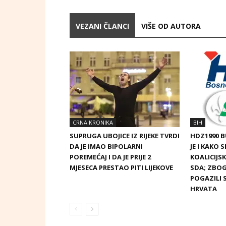
VEZANI ČLANCI
VIŠE OD AUTORA
CRNA KRONIKA
BIH
SUPRUGA UBOJICE IZ RIJEKE TVRDI
HDZ1990 
DA JE IMAO BIPOLARNI
JE I KAKO 
POREMEĆAJ I DA JE PRIJE 2
KOALICIJ
MJESECA PRESTAO PITI LIJEKOVE
SDA; ZBOG
POGAZILI 
HRVATA