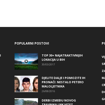
POPULARNI POSTOVI
P
I
TOP 30+ NAJATRAKTIVNIJIH
VI
LOKACIJA U BIH
S
30/03/2017
Z
DJELITE DALJE I POMOZITE IH
M
PRONAĆI: NESTALO PETERO
C
MALOLJETNIKA
26/08/2016
D
G
DERBI IZMEĐU NOVOG
TRAVNIKA I NK VITEZ