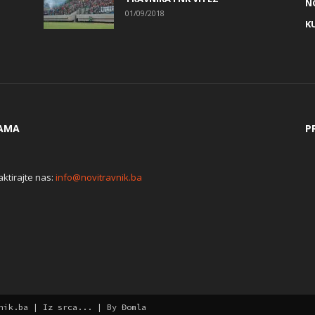
N
01/09/2018
K
AMA
P
ktirajte nas:
info@novitravnik.ba
aw
nik.ba | Iz srca... | By Đomla