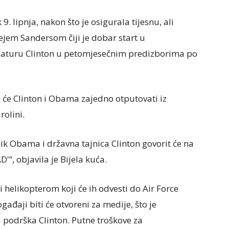
 lipnja, nakon što je osigurala tijesnu, ali
jem Sandersom čiji je dobar start u
daturu Clinton u petomjesečnim predizborima po
a će Clinton i Obama zajedno otputovati iz
rolini.
ik Obama i državna tajnica Clinton govorit će na
”, objavila je Bijela kuća.
i helikopterom koji će ih odvesti do Air Force
ađaji biti će otvoreni za medije, što je
a podrška Clinton. Putne troškove za