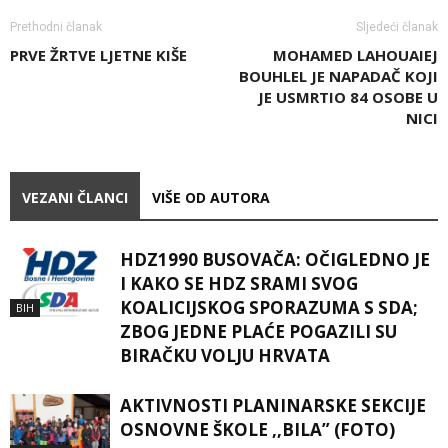
Prethodni članak
Sljedeći članak
PRVE ŽRTVE LJETNE KIŠE
MOHAMED LAHOUAIEJ
BOUHLEL JE NAPADAČ KOJI
JE USMRTIO 84 OSOBE U
NICI
VEZANI ČLANCI
VIŠE OD AUTORA
HDZ1990 BUSOVAČA: OČIGLEDNO JE
I KAKO SE HDZ SRAMI SVOG
KOALICIJSKOG SPORAZUMA S SDA;
BIH
ZBOG JEDNE PLAĆE POGAZILI SU
BIRAČKU VOLJU HRVATA
AKTIVNOSTI PLANINARSKE SEKCIJE
OSNOVNE ŠKOLE ,,BILA” (FOTO)