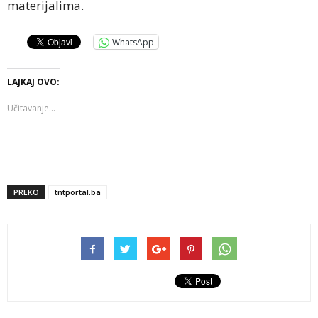
materijalima.
WhatsApp
LAJKAJ OVO:
Učitavanje...
PREKO
tntportal.ba