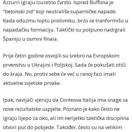
Azzurri igraju izuzetno čvrsto. Ispred Buffona je
“betonski zid” koji neutrališe suparničke napade.
Kada oduzmu loptu protivniku, brzo se tranformišu u
napadačku formaciju. Taktički su potpuno nadigrali
Španiju u osmini finala.
Prije četiri godine osvojili su srebro na Evropskom
prvenstvu u Ukrajini i Poljskoj. Sada će pokušati otići
do kraja. No, protiv sebe će već u ranoj fazi imati
aktuelne svjetske prvake.
Ipak, navijači vjeruju da Conteova Italija ima snage za
nove rezultatske uspjehe. Poznato je kako često ne
igraju lijepo za oko, ali im nerijetko taktička disciplina
otvori put do pobjede. Također, često su na velikim