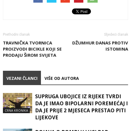
Prethodni članak
Sljedeći članak
TRAVNIČKA TVORNICA
DŽUMHUR DANAS PROTIV
PROIZVODI BICIKLE KOJI SE
ISTOMINA
PRODAJU ŠIROM SVIJETA
VEZANI ČLANCI
VIŠE OD AUTORA
SUPRUGA UBOJICE IZ RIJEKE TVRDI
DA JE IMAO BIPOLARNI POREMEĆAJ I
DA JE PRIJE 2 MJESECA PRESTAO PITI
CRNA KRONIKA
LIJEKOVE