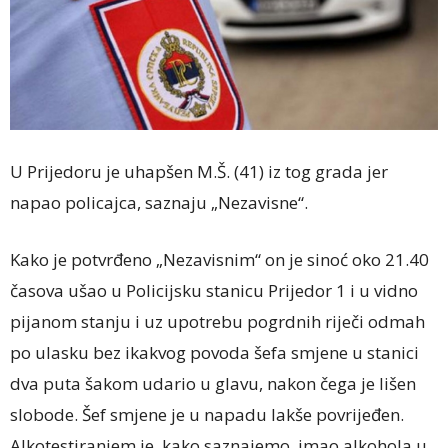
U Prijedoru je uhapšen M.Š. (41) iz tog grada jer
napao policajca, saznaju „Nezavisne“.
Kako je potvrđeno „Nezavisnim“ on je sinoć oko 21.40
časova ušao u Policijsku stanicu Prijedor 1 i u vidno
pijanom stanju i uz upotrebu pogrdnih riječi odmah
po ulasku bez ikakvog povoda šefa smjene u stanici
dva puta šakom udario u glavu, nakon čega je lišen
slobode. Šef smjene je u napadu lakše povrijeđen.
Alkotestiranjem je, kako saznajemo, imao alkohola u