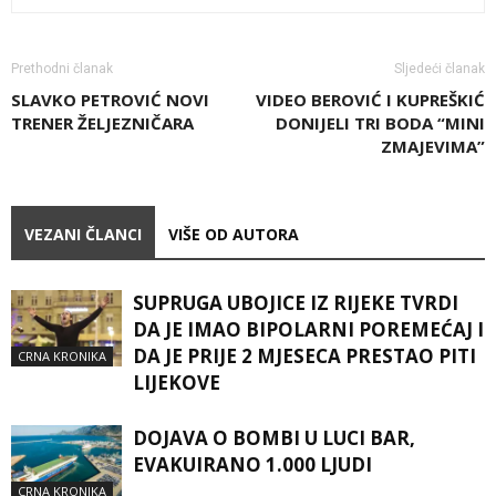
Prethodni članak
Sljedeći članak
SLAVKO PETROVIĆ NOVI
VIDEO BEROVIĆ I KUPREŠKIĆ
TRENER ŽELJEZNIČARA
DONIJELI TRI BODA “MINI
ZMAJEVIMA”
VEZANI ČLANCI
VIŠE OD AUTORA
SUPRUGA UBOJICE IZ RIJEKE TVRDI
DA JE IMAO BIPOLARNI POREMEĆAJ I
DA JE PRIJE 2 MJESECA PRESTAO PITI
CRNA KRONIKA
LIJEKOVE
DOJAVA O BOMBI U LUCI BAR,
EVAKUIRANO 1.000 LJUDI
CRNA KRONIKA