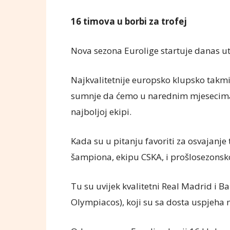
16 timova u borbi za trofej
Nova sezona Eurolige startuje danas 
Najkvalitetnije europsko klupsko takmič
sumnje da ćemo u narednim mjesecima g
najboljoj ekipi.
Kada su u pitanju favoriti za osvajanj
šampiona, ekipu CSKA, i prošlosezonsko
Tu su uvijek kvalitetni Real Madrid i Bar
Olympiacos), koji su sa dosta uspjeha n