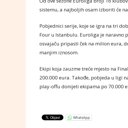
Od ove sezone Euroliga broji 16 klubov
sistemu, a najboljih osam izboriti će n
Pobjednici serije, koje se igra na tri d
Four u Istanbulu. Euroliga je naravno 
osvajaču pripasti ček na milion eura, do
manjim iznosom.
Ekipi koja zauzme treće mjesto na Fina
200.000 eura. Takođe, pobjeda u ligi na
play-offu donijeti ekipama po 70.000 e
WhatsApp