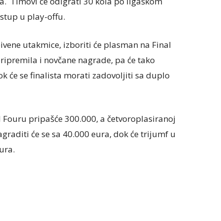
a. Timovi će odigrati 30 kola po ligaškom
astup u play-offu.
obivene utakmice, izboriti će plasman na Final
pripremila i novčane nagrade, pa će tako
k će se finalista morati zadovoljiti sa duplo
l Fouru pripašće 300.000, a četvoroplasiranoj
graditi će se sa 40.000 eura, dok će trijumf u
ura.