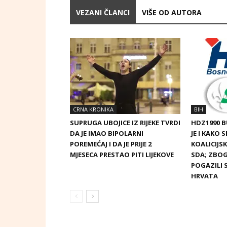
VEZANI ČLANCI
VIŠE OD AUTORA
CRNA KRONIKA
BIH
SUPRUGA UBOJICE IZ RIJEKE TVRDI
HDZ1990 
DA JE IMAO BIPOLARNI
JE I KAKO 
POREMEĆAJ I DA JE PRIJE 2
KOALICIJ
MJESECA PRESTAO PITI LIJEKOVE
SDA; ZBOG
POGAZILI 
HRVATA