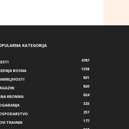
OPULARNA KATEGORIJA
4787
JESTI
1338
REDNJA BOSNA
831
ANIMLJIVOSTI
826
AGAZIN
624
RNA KRONIKA
325
OGAĐANJA
257
OSPODARSTVO
177
OVI TRAVNIK