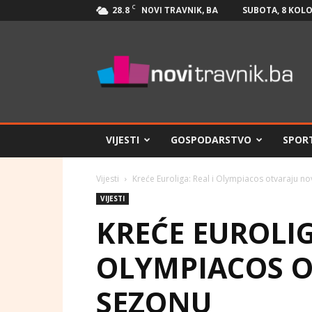
C
28.8
SUBOTA, 8 KOLO
NOVI TRAVNIK, BA
Novi
Travnik.ba
VIJESTI
GOSPODARSTVO
SPOR
Vijesti
Kreće Euroliga: Real i Olympiacos otvaraju n
VIJESTI
KREĆE EUROLIG
OLYMPIACOS 
SEZONU