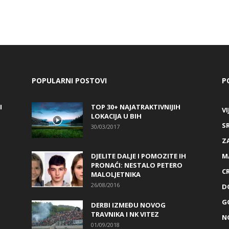
POPULARNI POSTOVI
P
I
TOP 30+ NAJATRAKTIVNIJIH
VI
LOKACIJA U BIH
S
30/03/2017
Z
DJELITE DALJE I POMOZITE IH
M
PRONAĆI: NESTALO PETERO
C
MALOLJETNIKA
26/08/2016
D
G
DERBI IZMEĐU NOVOG
TRAVNIKA I NK VITEZ
N
01/09/2018