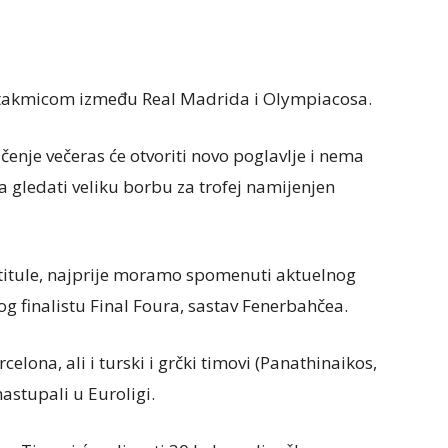
utakmicom između Real Madrida i Olympiacosa.
enje večeras će otvoriti novo poglavlje i nema
ledati veliku borbu za trofej namijenjen
e titule, najprije moramo spomenuti aktuelnog
g finalistu Final Foura, sastav Fenerbahčea.
celona, ali i turski i grčki timovi (Panathinaikos,
astupali u Euroligi.