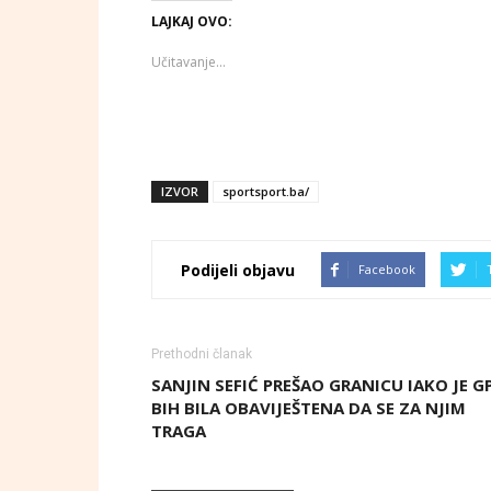
LAJKAJ OVO:
Učitavanje...
IZVOR
sportsport.ba/
Podijeli objavu
Facebook
Prethodni članak
SANJIN SEFIĆ PREŠAO GRANICU IAKO JE G
BIH BILA OBAVIJEŠTENA DA SE ZA NJIM
TRAGA