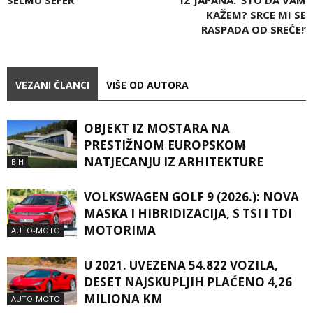
SELMU SEFER
IZ JAPANA: ‘ŠTO DA VAM
KAŽEM? SRCE MI SE
RASPADA OD SREĆE!’
VEZANI ČLANCI
VIŠE OD AUTORA
OBJEKT IZ MOSTARA NA
PRESTIŽNOM EUROPSKOM
NATJECANJU IZ ARHITEKTURE
BIH
VOLKSWAGEN GOLF 9 (2026.): NOVA
MASKA I HIBRIDIZACIJA, S TSI I TDI
MOTORIMA
AUTO-MOTO
U 2021. UVEZENA 54.822 VOZILA,
DESET NAJSKUPLJIH PLAĆENO 4,26
MILIONA KM
AUTO-MOTO