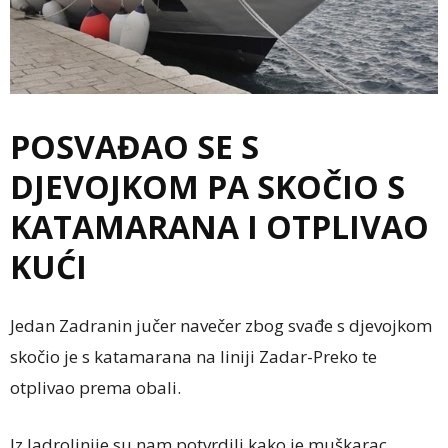
POSVAĐAO SE S
DJEVOJKOM PA SKOČIO S
KATAMARANA I OTPLIVAO
KUĆI
Jedan Zadranin jučer navečer zbog svađe s djevojkom
skočio je s katamarana na liniji Zadar-Preko te
otplivao prema obali.
Iz Jadrolinije su nam potvrdili kako je muškarac