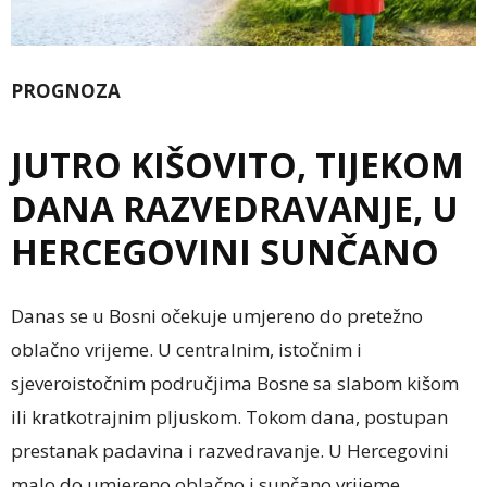
PROGNOZA
JUTRO KIŠOVITO, TIJEKOM
DANA RAZVEDRAVANJE, U
HERCEGOVINI SUNČANO
Danas se u Bosni očekuje umjereno do pretežno
oblačno vrijeme. U centralnim, istočnim i
sjeveroistočnim područjima Bosne sa slabom kišom
ili kratkotrajnim pljuskom. Tokom dana, postupan
prestanak padavina i razvedravanje. U Hercegovini
malo do umjereno oblačno i sunčano vrijeme.