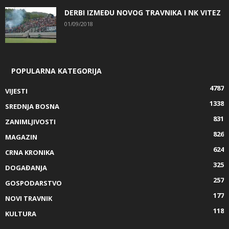
DERBI IZMEĐU NOVOG TRAVNIKA I NK VITEZ
01/09/2018
POPULARNA KATEGORIJA
4787
VIJESTI
1338
SREDNJA BOSNA
831
ZANIMLJIVOSTI
826
MAGAZIN
624
CRNA KRONIKA
325
DOGAĐANJA
257
GOSPODARSTVO
177
NOVI TRAVNIK
118
KULTURA