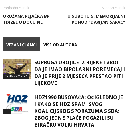
Prethodni članak
Sljedeći članak
ORUŽANA PLJAČKA BP
U SUBOTU 5. MEMORIJALNI
TDIZEL U DOCU NL
POHOD “DARIJAN ŠARAC”
VEZANI ČLANCI
VIŠE OD AUTORA
SUPRUGA UBOJICE IZ RIJEKE TVRDI
DA JE IMAO BIPOLARNI POREMEĆAJ I
DA JE PRIJE 2 MJESECA PRESTAO PITI
CRNA KRONIKA
LIJEKOVE
HDZ1990 BUSOVAČA: OČIGLEDNO JE
I KAKO SE HDZ SRAMI SVOG
KOALICIJSKOG SPORAZUMA S SDA;
BIH
ZBOG JEDNE PLAĆE POGAZILI SU
BIRAČKU VOLJU HRVATA