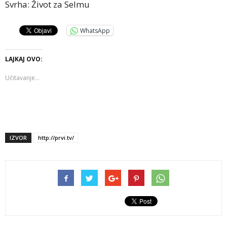
Svrha: Život za Selmu
WhatsApp
LAJKAJ OVO:
Učitavanje...
IZVOR
http://prvi.tv/