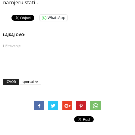
namjeru stati…
WhatsApp
LAJKAJ OVO:
Učitavanje...
IZVOR
tportal.hr