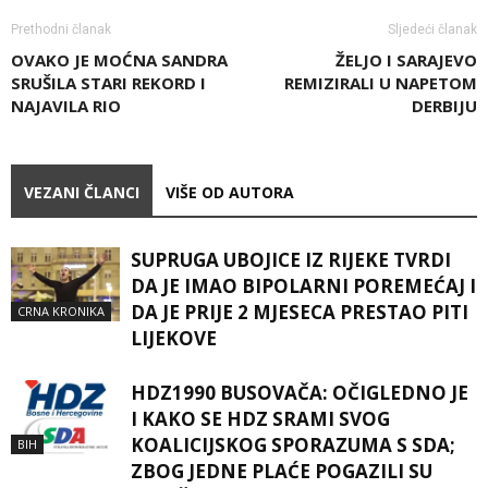
Prethodni članak
Sljedeći članak
OVAKO JE MOĆNA SANDRA
ŽELJO I SARAJEVO
SRUŠILA STARI REKORD I
REMIZIRALI U NAPETOM
NAJAVILA RIO
DERBIJU
VEZANI ČLANCI
VIŠE OD AUTORA
SUPRUGA UBOJICE IZ RIJEKE TVRDI
DA JE IMAO BIPOLARNI POREMEĆAJ I
DA JE PRIJE 2 MJESECA PRESTAO PITI
CRNA KRONIKA
LIJEKOVE
HDZ1990 BUSOVAČA: OČIGLEDNO JE
I KAKO SE HDZ SRAMI SVOG
KOALICIJSKOG SPORAZUMA S SDA;
BIH
ZBOG JEDNE PLAĆE POGAZILI SU