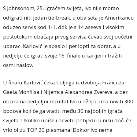
S Johnsonom, 25. igračem svijeta, Ivo nije morao
odigrati niti jedan tie-break, u oba seta je Amerikancu
oduzeo servis kod 1-1, dok je s 14 aseeva i visokim
postotokom ubačaja prvog servisa čuvao svoj početni
udarac. Karlović je spasio i pet lopti za obrat, a u
nedjelju će igrati svoje 16. finale u karijeri i tražiti
osmi naslov.
U finalu Karlović čeka boljega iz dvoboja Francuza
Gaela Monfilsa i Nijemca Alexandrea Zvereva, a bez
obzira na nedjeljni rezultat Ivo u džepu ima novih 300
bodova koji će ga vratiti među 30 najboljih igrača
svijeta. Ukoliko upiše i devetu pobjedu u nizu doći će
vrlo blizu TOP 20 plasmana! Doktor Ivo nema