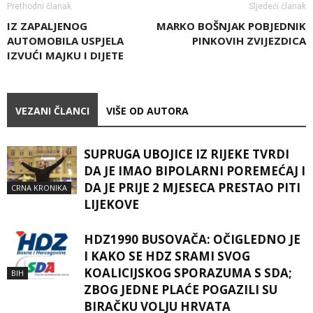
Prethodni članak
Sljedeći članak
IZ ZAPALJENOG
MARKO BOŠNJAK POBJEDNIK
AUTOMOBILA USPJELA
PINKOVIH ZVIJEZDICA
IZVUĆI MAJKU I DIJETE
VEZANI ČLANCI
VIŠE OD AUTORA
SUPRUGA UBOJICE IZ RIJEKE TVRDI
DA JE IMAO BIPOLARNI POREMEĆAJ I
DA JE PRIJE 2 MJESECA PRESTAO PITI
CRNA KRONIKA
LIJEKOVE
HDZ1990 BUSOVAČA: OČIGLEDNO JE
I KAKO SE HDZ SRAMI SVOG
KOALICIJSKOG SPORAZUMA S SDA;
BIH
ZBOG JEDNE PLAĆE POGAZILI SU
BIRAČKU VOLJU HRVATA