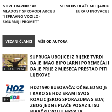
NOVI TRAVNIK: AK
SIEMENS ULAŽE MILIJARDU
MLADOST SPROVODI AKCIJU
EURA U INOVACIJE
“ISPRAVNO VOZILO-
SIGURNIJI PROMET”
VEZANI ČLANCI
VIŠE OD AUTORA
SUPRUGA UBOJICE IZ RIJEKE TVRDI
DA JE IMAO BIPOLARNI POREMEĆAJ I
DA JE PRIJE 2 MJESECA PRESTAO PITI
CRNA KRONIKA
LIJEKOVE
HDZ1990 BUSOVAČA: OČIGLEDNO JE
I KAKO SE HDZ SRAMI SVOG
KOALICIJSKOG SPORAZUMA S SDA;
BIH
ZBOG JEDNE PLAĆE POGAZILI SU
BIRAČKU VOLJU HRVATA