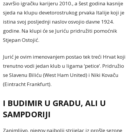
završio igračku karijeru 2010., a šest godina kasnije
sjeda na klupu devetorostrukog prvaka Italije koji je
istina svoj posljednji naslov osvojio davne 1924.
godine. Na klupi će se Juriću pridružiti pomoćnik
Stjepan Ostojić.
Jurić je ovim imenovanjem postao tek treći Hrvat koji
trenutno vodi jedan klub u ligama ‘petice’. Pridružio
se Slavenu Biliću (West Ham United) i Niki Kovaču
(Eintracht Frankfurt).
I BUDIMIR U GRADU, ALI U
SAMPDORIJI
Zanimljivo, njegov najbolji strijelac iz prošle sezone