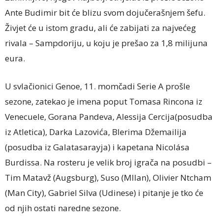
Ante Budimir bit će blizu svom dojučerašnjem šefu.
Živjet će u istom gradu, ali će zabijati za najvećeg
rivala – Sampdoriju, u koju je prešao za 1,8 milijuna
eura.
U svlačionici Genoe, 11. momčadi Serie A prošle
sezone, zatekao je imena poput Tomasa Rincona iz
Venecuele, Gorana Pandeva, Alessija Cercija(posudba
iz Atletica), Darka Lazovića, Blerima Džemailija
(posudba iz Galatasarayja) i kapetana Nicolása
Burdissa. Na rosteru je velik broj igrača na posudbi –
Tim Matavž (Augsburg), Suso (MIlan), Olivier Ntcham
(Man City), Gabriel Silva (Udinese) i pitanje je tko će
od njih ostati naredne sezone.