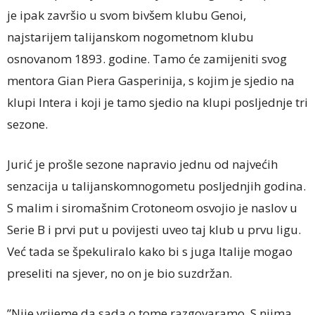
je ipak završio u svom bivšem klubu Genoi,
najstarijem talijanskom nogometnom klubu
osnovanom 1893. godine. Tamo će zamijeniti svog
mentora Gian Piera Gasperinija, s kojim je sjedio na
klupi Intera i koji je tamo sjedio na klupi posljednje tri
sezone.
Jurić je prošle sezone napravio jednu od najvećih
senzacija u talijanskomnogometu posljednjih godina.
S malim i siromašnim Crotoneom osvojio je naslov u
Serie B i prvi put u povijesti uveo taj klub u prvu ligu.
Već tada se špekuliralo kako bi s juga Italije mogao
preseliti na sjever, no on je bio suzdržan.
”Nije vrijeme da sada o tome razgovaramo. S njima