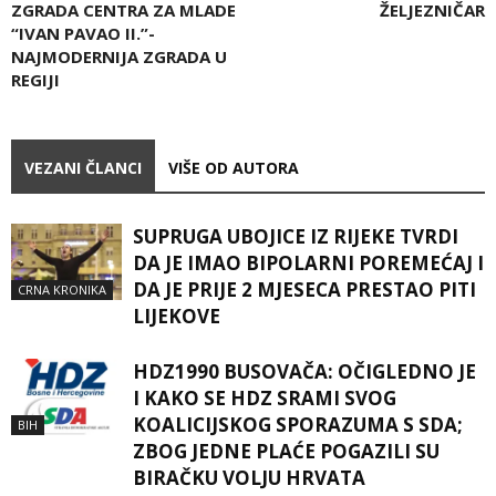
ZGRADA CENTRA ZA MLADE
ŽELJEZNIČAR
“IVAN PAVAO II.”-
NAJMODERNIJA ZGRADA U
REGIJI
VEZANI ČLANCI
VIŠE OD AUTORA
SUPRUGA UBOJICE IZ RIJEKE TVRDI
DA JE IMAO BIPOLARNI POREMEĆAJ I
DA JE PRIJE 2 MJESECA PRESTAO PITI
CRNA KRONIKA
LIJEKOVE
HDZ1990 BUSOVAČA: OČIGLEDNO JE
I KAKO SE HDZ SRAMI SVOG
KOALICIJSKOG SPORAZUMA S SDA;
BIH
ZBOG JEDNE PLAĆE POGAZILI SU
BIRAČKU VOLJU HRVATA