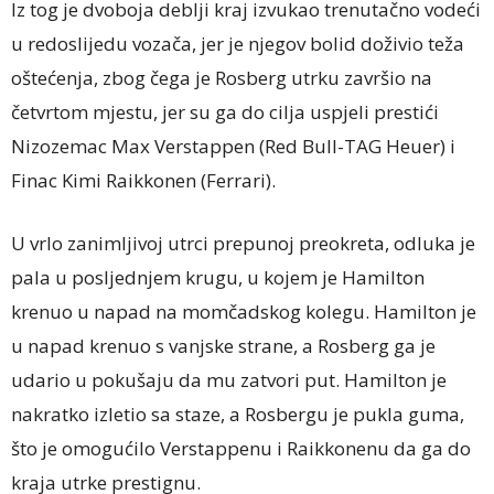
Iz tog je dvoboja deblji kraj izvukao trenutačno vodeći
u redoslijedu vozača, jer je njegov bolid doživio teža
oštećenja, zbog čega je Rosberg utrku završio na
četvrtom mjestu, jer su ga do cilja uspjeli prestići
Nizozemac Max Verstappen (Red Bull-TAG Heuer) i
Finac Kimi Raikkonen (Ferrari).
U vrlo zanimljivoj utrci prepunoj preokreta, odluka je
pala u posljednjem krugu, u kojem je Hamilton
krenuo u napad na momčadskog kolegu. Hamilton je
u napad krenuo s vanjske strane, a Rosberg ga je
udario u pokušaju da mu zatvori put. Hamilton je
nakratko izletio sa staze, a Rosbergu je pukla guma,
što je omogućilo Verstappenu i Raikkonenu da ga do
kraja utrke prestignu.