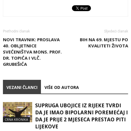
Prethodni članak
Sljedeći članak
NOVI TRAVNIK: PROSLAVA
BIH NA 69. MJESTU PO
40. OBLJETNICE
KVALITETI ŽIVOTA
SVEĆENIŠTVA MONS. PROF.
DR. TOPIĆA I VLČ.
GRUBEŠIĆA
VEZANI ČLANCI
VIŠE OD AUTORA
SUPRUGA UBOJICE IZ RIJEKE TVRDI
DA JE IMAO BIPOLARNI POREMEĆAJ I
DA JE PRIJE 2 MJESECA PRESTAO PITI
CRNA KRONIKA
LIJEKOVE