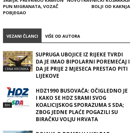
SRBIJA: PREVRNUO KAMION
NOVOTRAVNIČKI KOŠARKAŠI
PUN MIGRANATA, VOZAČ
BOLJI OD KAKNJA
POBJEGAO
VEZANI ČLANCI
VIŠE OD AUTORA
SUPRUGA UBOJICE IZ RIJEKE TVRDI
DA JE IMAO BIPOLARNI POREMEĆAJ I
DA JE PRIJE 2 MJESECA PRESTAO PITI
CRNA KRONIKA
LIJEKOVE
HDZ1990 BUSOVAČA: OČIGLEDNO JE
I KAKO SE HDZ SRAMI SVOG
KOALICIJSKOG SPORAZUMA S SDA;
BIH
ZBOG JEDNE PLAĆE POGAZILI SU
BIRAČKU VOLJU HRVATA