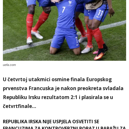
uefa.com
U četvrtoj utakmici osmine finala Europskog
prvenstva Francuska je nakon preokreta svladala
Republiku Irsku rezultatom 2:1 i plasirala se u
četvrtfinale…
REPUBLIKA IRSKA NIJE USPJELA OSVETITI SE
FRANCUZIMA ZA KONTROVERZNI PORAZ U BARAŽU ZA