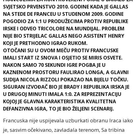
SVJETSKO PRVENSTVO 2010. GODINE KADA JE GALLAS
NA STEDE DE FRANCEU U STUDENOM 2009. GODINE
POGODIO ZA 1:1 U PRODUŽECIMA PROTIV REPUBLIKE
IRSKE I ODVEO TRICOLORE NA MUNDIJAL. PROBLEM
NIJE BIO STRIJELAC GALLAS NEGO ASISTENT HENRY
KOJI JE PRETHODNO IGRAO RUKOM.
OTOČANI SU U OVOM MEČU PROTIV FRANCUSKE
IMALI START IZ SNOVA I OSJETIO SE MIRIS OSVETE.
NAKON SAMO 70 SEKUNDI IGRE POGBA JE U
KAZNENOM PROSTORU FAULIRAO LONGA, A GLAVNI
SUDIJA NICOLA RIZZOLI POKAZAO NA BIJELU TOČKU.
SIGURAN IZVOĐAČ BIO JE BRADY I REPUBLIKA IRSKA JE
U DRUGOJ MINUTI IMALA 1:0. ZA REPREZENTACIJU
KOJOJ JE GLAVNA KARAKTERISTIKA KVALITETNA
DEFANZIVNA IGRA, TO JE BIO ŽELJENI SCENARIJ.
Francuska nije uspijevala uzburkati obranu Iraca iako
je, sasvim očekivano, zavladala terenom, Sa tribina