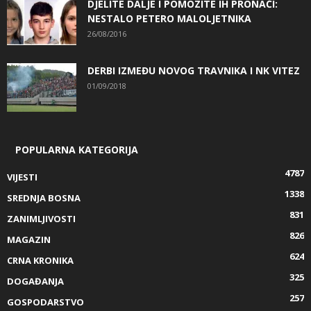
DJELITE DALJE I POMOZITE IH PRONAĆI:
NESTALO PETERO MALOLJETNIKA
26/08/2016
DERBI IZMEĐU NOVOG TRAVNIKA I NK VITEZ
01/09/2018
POPULARNA KATEGORIJA
4787
VIJESTI
1338
SREDNJA BOSNA
831
ZANIMLJIVOSTI
826
MAGAZIN
624
CRNA KRONIKA
325
DOGAĐANJA
257
GOSPODARSTVO