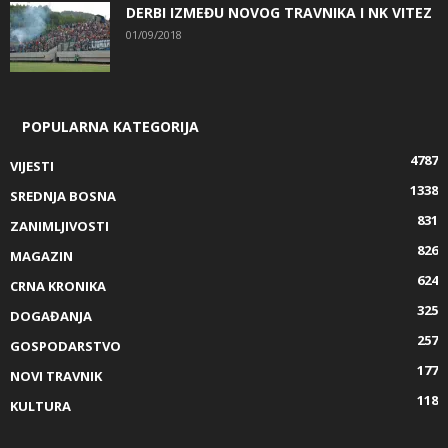
DERBI IZMEĐU NOVOG TRAVNIKA I NK VITEZ
01/09/2018
POPULARNA KATEGORIJA
4787
VIJESTI
1338
SREDNJA BOSNA
831
ZANIMLJIVOSTI
826
MAGAZIN
624
CRNA KRONIKA
325
DOGAĐANJA
257
GOSPODARSTVO
177
NOVI TRAVNIK
118
KULTURA