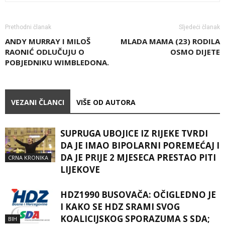
Prethodni članak
Sljedeći članak
ANDY MURRAY I MILOŠ
MLADA MAMA (23) RODILA
RAONIĆ ODLUČUJU O
OSMO DIJETE
POBJEDNIKU WIMBLEDONA.
VEZANI ČLANCI
VIŠE OD AUTORA
SUPRUGA UBOJICE IZ RIJEKE TVRDI
DA JE IMAO BIPOLARNI POREMEĆAJ I
DA JE PRIJE 2 MJESECA PRESTAO PITI
CRNA KRONIKA
LIJEKOVE
HDZ1990 BUSOVAČA: OČIGLEDNO JE
I KAKO SE HDZ SRAMI SVOG
KOALICIJSKOG SPORAZUMA S SDA;
BIH