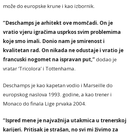
može do europske krune i kao izbornik.
“Deschamps je arhitekt ove momčadi. On je
vratio vjeru igračima usprkos svim problemima
koje smo imali. Donio nam je smirenost i
kvalitetan rad. On nikada ne odustaje i vratio je
francuski nogomet na ispravan put,”
dodao je
vratar ‘Tricolora’ i Tottenhama.
Deschamps je kao kapetan vodio i Marseille do
europskog naslova 1993. godine, a kao trener i
Monaco do finala Lige prvaka 2004.
“Ispred mene je najvažnija utakmica u trenerskoj
karijeri. Pritisak je strašan, no svi mi živimo za