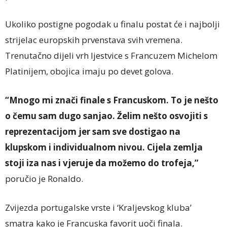
Ukoliko postigne pogodak u finalu postat će i najbolji
strijelac europskih prvenstava svih vremena.
Trenutačno dijeli vrh ljestvice s Francuzem Michelom
Platinijem, obojica imaju po devet golova.
“Mnogo mi znači finale s Francuskom. To je nešto
o čemu sam dugo sanjao. Želim nešto osvojiti s
reprezentacijom jer sam sve dostigao na
klupskom i individualnom nivou. Cijela zemlja
stoji iza nas i vjeruje da možemo do trofeja,”
poručio je Ronaldo.
Zvijezda portugalske vrste i ‘Kraljevskog kluba’
smatra kako je Francuska favorit uoči finala.