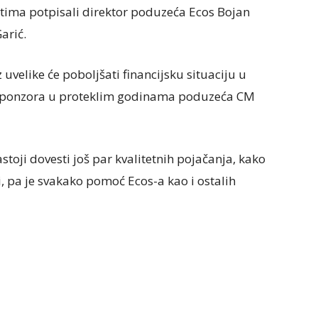
atima potpisali direktor poduzeća Ecos Bojan
arić.
elike će poboljšati financijsku situaciju u
 sponzora u proteklim godinama poduzeća CM
toji dovesti još par kvalitetnih pojačanja, kako
i, pa je svakako pomoć Ecos-a kao i ostalih