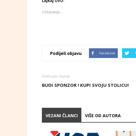
LAJKAJ OVO:
Učitavanje...
Podijeli objavu
Facebook
Prethodni članak
BUDI SPONZOR ! KUPI SVOJU STOLICU!
VEZANI ČLANCI
VIŠE OD AUTORA