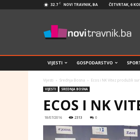
C
32.7
ČETVRTAK, 6 KO
NOVI TRAVNIK, BA
Novi
Travnik.ba
VIJESTI
GOSPODARSTVO
SPOR
Vijesti
Srednja Bosna
Ecos i NK Vitez produžili su
VIJESTI
SREDNJA BOSNA
ECOS I NK VI
18/07/2016
2313
0