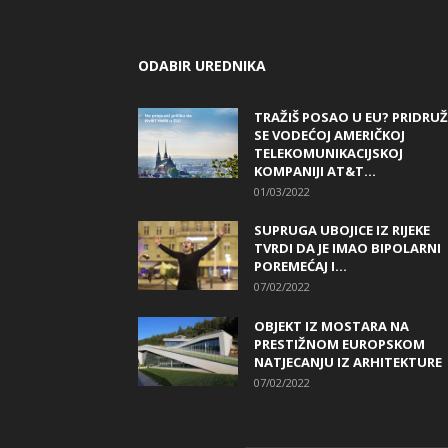
ODABIR UREDNIKA
TRAŽIŠ POSAO U EU? PRIDRUŽ
SE VODEĆOJ AMERIČKOJ
TELEKOMUNIKACIJSKOJ
KOMPANIJI AT&T...
01/03/2022
SUPRUGA UBOJICE IZ RIJEKE
TVRDI DA JE IMAO BIPOLARNI
POREMEĆAJ I...
07/02/2022
OBJEKT IZ MOSTARA NA
PRESTIŽNOM EUROPSKOM
NATJECANJU IZ ARHITEKTURE
07/02/2022