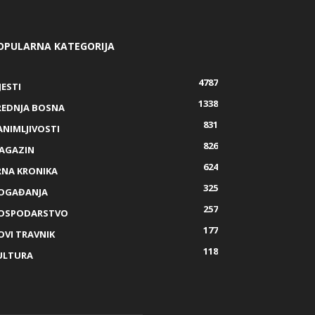
OPULARNA KATEGORIJA
4787
JESTI
1338
REDNJA BOSNA
831
ANIMLJIVOSTI
826
AGAZIN
624
RNA KRONIKA
325
OGAĐANJA
257
OSPODARSTVO
177
OVI TRAVNIK
118
ULTURA