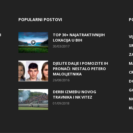
POPULARNI POSTOVI
P
I
TOP 30+ NAJATRAKTIVNIJIH
VI
LOKACIJA U BIH
S
30/03/2017
Z
DJELITE DALJE I POMOZITE IH
M
PRONAĆI: NESTALO PETERO
C
MALOLJETNIKA
26/08/2016
D
G
DERBI IZMEĐU NOVOG
TRAVNIKA I NK VITEZ
N
01/09/2018
K