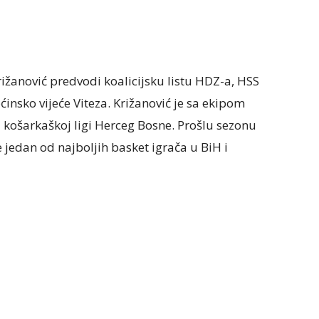
rižanović predvodi koalicijsku listu HDZ-a, HSS
insko vijeće Viteza. Križanović je sa ekipom
u košarkaškoj ligi Herceg Bosne. Prošlu sezonu
e jedan od najboljih basket igrača u BiH i