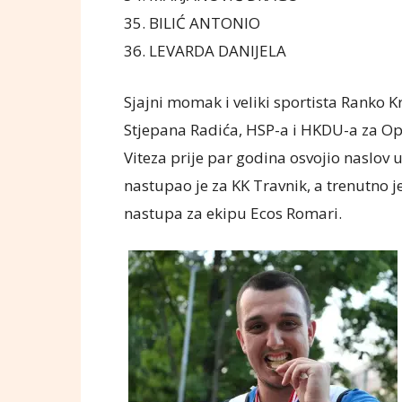
35. BILIĆ ANTONIO
36. LEVARDA DANIJELA
Sjajni momak i veliki sportista Ranko K
Stjepana Radića, HSP-a i HKDU-a za Opć
Viteza prije par godina osvojio naslov 
nastupao je za KK Travnik, a trenutno j
nastupa za ekipu Ecos Romari.