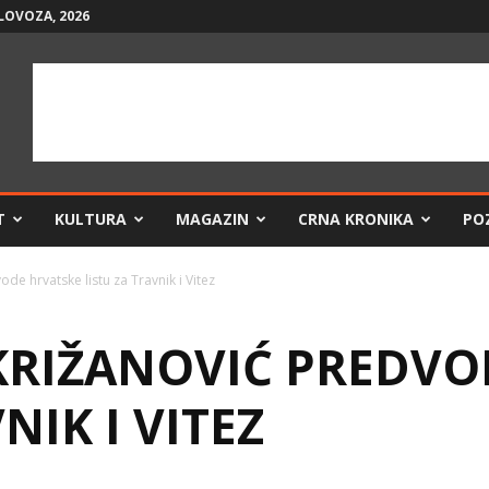
LOVOZA, 2026
T
KULTURA
MAGAZIN
CRNA KRONIKA
PO
ode hrvatske listu za Travnik i Vitez
 KRIŽANOVIĆ PREDV
NIK I VITEZ