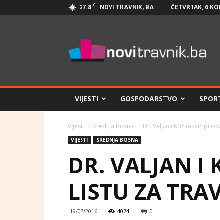
C
27.8
ČETVRTAK, 6 KO
NOVI TRAVNIK, BA
Novi
Travnik.ba
VIJESTI
GOSPODARSTVO
SPOR
Vijesti
Srednja Bosna
Dr. Valjan i Križanović predv
VIJESTI
SREDNJA BOSNA
DR. VALJAN I
LISTU ZA TRAV
19/07/2016
4074
0