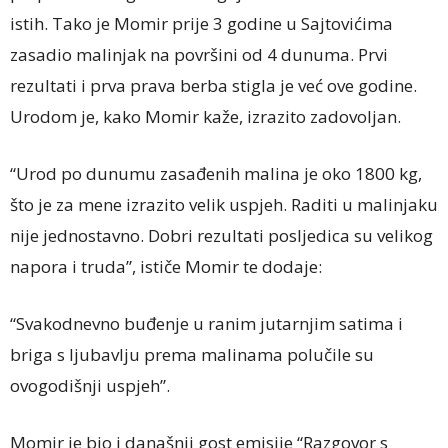
istih. Tako je Momir prije 3 godine u Sajtovićima
zasadio malinjak na površini od 4 dunuma. Prvi
rezultati i prva prava berba stigla je već ove godine.
Urodom je, kako Momir kaže, izrazito zadovoljan.
“Urod po dunumu zasađenih malina je oko 1800 kg,
što je za mene izrazito velik uspjeh. Raditi u malinjaku
nije jednostavno. Dobri rezultati posljedica su velikog
napora i truda”, ističe Momir te dodaje:
“Svakodnevno buđenje u ranim jutarnjim satima i
briga s ljubavlju prema malinama polučile su
ovogodišnji uspjeh”.
Momir je bio i današnji gost emisije “Razgovor s