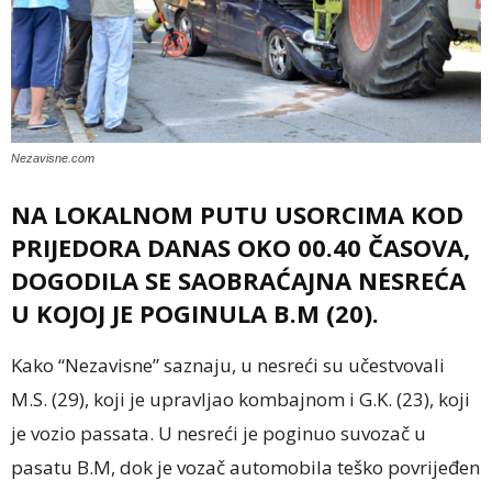
Nezavisne.com
NA LOKALNOM PUTU USORCIMA KOD
PRIJEDORA DANAS OKO 00.40 ČASOVA,
DOGODILA SE SAOBRAĆAJNA NESREĆA
U KOJOJ JE POGINULA B.M (20).
Kako “Nezavisne” saznaju, u nesreći su učestvovali
M.S. (29), koji je upravljao kombajnom i G.K. (23), koji
je vozio passata. U nesreći je poginuo suvozač u
pasatu B.M, dok je vozač automobila teško povrijeđen