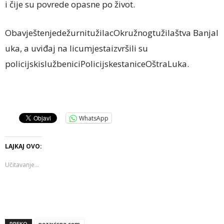
i čije su povrede opasne po život.
ObavještenjedežurnitužilacOkružnogtužilaštva Banjal
uka, a uviđaj na licumjestaizvršili su
policijskislužbeniciPolicijskestaniceOštraLuka.
WhatsApp
LAJKAJ OVO:
Učitavanje...
PREKO
nezavisne.com