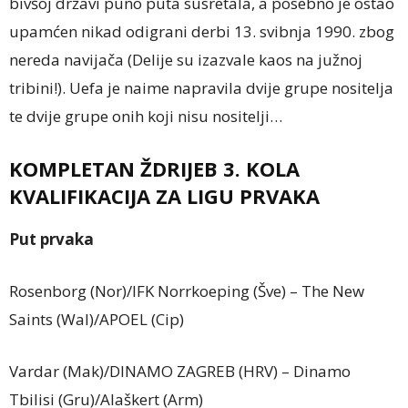
bivšoj državi puno puta susretala, a posebno je ostao
upamćen nikad odigrani derbi 13. svibnja 1990. zbog
nereda navijača (Delije su izazvale kaos na južnoj
tribini!). Uefa je naime napravila dvije grupe nositelja
te dvije grupe onih koji nisu nositelji…
KOMPLETAN ŽDRIJEB 3. KOLA
KVALIFIKACIJA ZA LIGU PRVAKA
Put prvaka
Rosenborg (Nor)/IFK Norrkoeping (Šve) – The New
Saints (Wal)/APOEL (Cip)
Vardar (Mak)/DINAMO ZAGREB (HRV) – Dinamo
Tbilisi (Gru)/Alaškert (Arm)