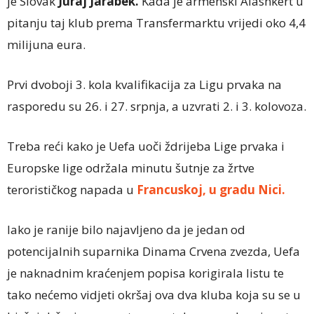
je Slovak
Juraj Jarabek.
Kada je armenski Alashkert u
pitanju taj klub prema Transfermarktu vrijedi oko 4,4
milijuna eura.
Prvi dvoboji 3. kola kvalifikacija za Ligu prvaka na
rasporedu su 26. i 27. srpnja, a uzvrati 2. i 3. kolovoza.
Treba reći kako je Uefa uoči ždrijeba Lige prvaka i
Europske lige održala minutu šutnje za žrtve
terorističkog napada u
Francuskoj, u gradu Nici.
Iako je ranije bilo najavljeno da je jedan od
potencijalnih suparnika Dinama Crvena zvezda, Uefa
je naknadnim kraćenjem popisa korigirala listu te
tako nećemo vidjeti okršaj ova dva kluba koja su se u