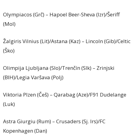
Olympiacos (Grč) – Hapoel Beer-Sheva (Izr)/Šeriff
(Mol)
Žalgiris Vilnius (Lit)/Astana (Kaz) – Lincoln (Gib)/Celtic
(Ško)
Olimpija Ljubljana (Slo)/Trenčín (Slk) – Zrinjski
(BIH)/Legia Varšava (Polj)
Viktoria Plzen (Češ) – Qarabag (Aze)/F91 Dudelange
(Luk)
Astra Giurgiu (Rum) – Crusaders (Sj. Irs)/FC
Kopenhagen (Dan)