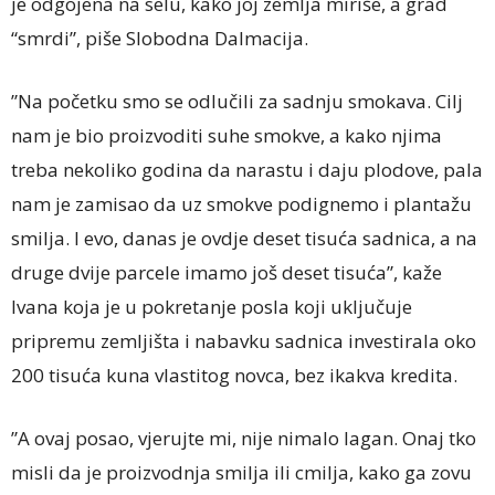
je odgojena na selu, kako joj zemlja miriše, a grad
“smrdi”, piše Slobodna Dalmacija.
”Na početku smo se odlučili za sadnju smokava. Cilj
nam je bio proizvoditi suhe smokve, a kako njima
treba nekoliko godina da narastu i daju plodove, pala
nam je zamisao da uz smokve podignemo i plantažu
smilja. I evo, danas je ovdje deset tisuća sadnica, a na
druge dvije parcele imamo još deset tisuća”, kaže
Ivana koja je u pokretanje posla koji uključuje
pripremu zemljišta i nabavku sadnica investirala oko
200 tisuća kuna vlastitog novca, bez ikakva kredita.
”A ovaj posao, vjerujte mi, nije nimalo lagan. Onaj tko
misli da je proizvodnja smilja ili cmilja, kako ga zovu