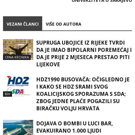
UNIVERZITETA U SARAJEVU
VEZANI ČLANCI
VIŠE OD AUTORA
SUPRUGA UBOJICE IZ RIJEKE TVRDI
DA JE IMAO BIPOLARNI POREMEĆAJ I
DA JE PRIJE 2 MJESECA PRESTAO PITI
CRNA KRONIKA
LIJEKOVE
HDZ1990 BUSOVAČA: OČIGLEDNO JE
I KAKO SE HDZ SRAMI SVOG
KOALICIJSKOG SPORAZUMA S SDA;
BIH
ZBOG JEDNE PLAĆE POGAZILI SU
BIRAČKU VOLJU HRVATA
DOJAVA O BOMBI U LUCI BAR,
EVAKUIRANO 1.000 LJUDI