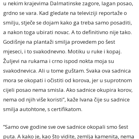
u nekim krajevima Dalmatinske zagore, lagan posao,
grdno se vara. Kad gledate na televiziji reportaže o
smilju, stječe se dojam kako ga treba samo posaditi,
a nakon toga ubirati novac. A to definitivno nije tako.
Godišnje na plantaži smilja provedem po šest
mjeseci, i to svakodnevno. Motiku u ruke i kopaj.
Žuljevi na rukama i crno ispod nokta moja su
svakodnevica. Ali u tome guštam. Svaka ova sadnica
mora se okopati i očistiti od korova, jer u suprotnom
cijeli posao nema smisla. Ako sadnice okupira korov,
nema od njih više koristi”, kaže Ivana čije su sadnice
smilja autohtone, s certifikatom.
”Samo ove godine sve ove sadnice okopali smo šest
puta. A kako je, kao što vidite, zemlja kamenita, nema