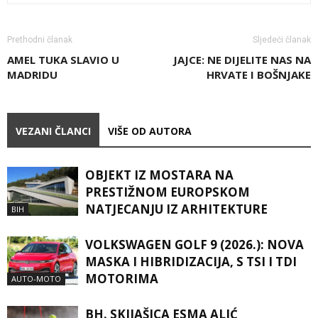
Prethodni članak
Sljedeći članak
AMEL TUKA SLAVIO U
JAJCE: NE DIJELITE NAS NA
MADRIDU
HRVATE I BOŠNJAKE
VEZANI ČLANCI
VIŠE OD AUTORA
OBJEKT IZ MOSTARA NA
PRESTIŽNOM EUROPSKOM
NATJECANJU IZ ARHITEKTURE
BIH
VOLKSWAGEN GOLF 9 (2026.): NOVA
MASKA I HIBRIDIZACIJA, S TSI I TDI
MOTORIMA
AUTO-MOTO
BH. SKIJAŠICA ESMA ALIĆ