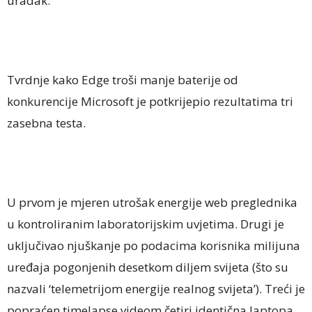
uradak.
Tvrdnje kako Edge troši manje baterije od
konkurencije Microsoft je potkrijepio rezultatima tri
zasebna testa.
U prvom je mjeren utrošak energije web preglednika
u kontroliranim laboratorijskim uvjetima. Drugi je
uključivao njuškanje po podacima korisnika milijuna
uređaja pogonjenih desetkom diljem svijeta (što su
nazvali ‘telemetrijom energije realnog svijeta’). Treći je
popraćen timelapse videom četiri identična laptopa