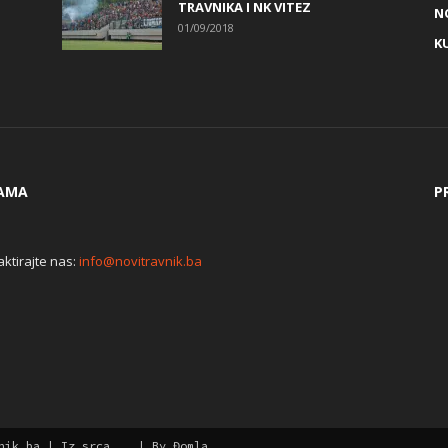
TRAVNIKA I NK VITEZ
N
01/09/2018
K
AMA
P
ktirajte nas:
info@novitravnik.ba
aw
nik.ba | Iz srca... | By Đomla