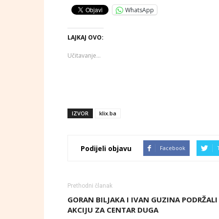
WhatsApp
LAJKAJ OVO:
Učitavanje...
IZVOR
klix.ba
Podijeli objavu
Facebook
Prethodni članak
GORAN BILJAKA I IVAN GUZINA PODRŽALI
AKCIJU ZA CENTAR DUGA