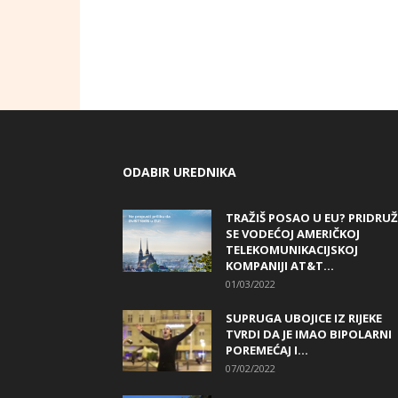
ODABIR UREDNIKA
TRAŽIŠ POSAO U EU? PRIDRUŽ
SE VODEĆOJ AMERIČKOJ
TELEKOMUNIKACIJSKOJ
KOMPANIJI AT&T...
01/03/2022
SUPRUGA UBOJICE IZ RIJEKE
TVRDI DA JE IMAO BIPOLARNI
POREMEĆAJ I...
07/02/2022