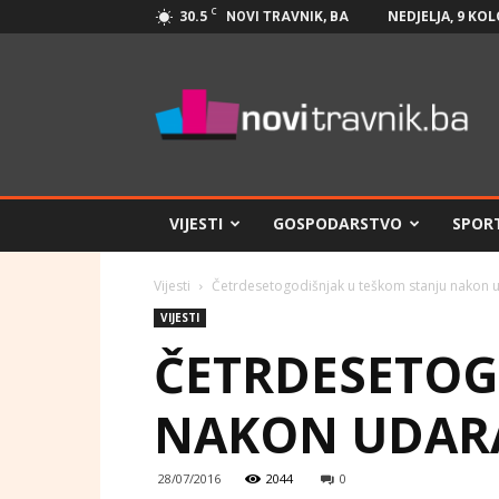
C
30.5
NEDJELJA, 9 KO
NOVI TRAVNIK, BA
Novi
Travnik.ba
VIJESTI
GOSPODARSTVO
SPOR
Vijesti
Četrdesetogodišnjak u teškom stanju nakon
VIJESTI
ČETRDESETOG
NAKON UDAR
28/07/2016
2044
0