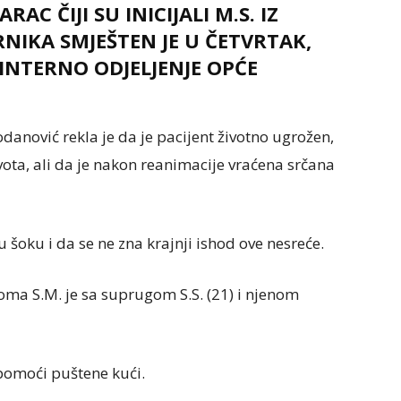
C ČIJI SU INICIJALI M.S. IZ
RNIKA SMJEŠTEN JE U ČETVRTAK,
NTERNO ODJELJENJE OPĆE
odanović rekla je da je pacijent životno ugrožen,
vota, ali da je nakon reanimacije vraćena srčana
 šoku i da se ne zna krajnji ishod ove nesreće.
oma S.M. je sa suprugom S.S. (21) i njenom
 pomoći puštene kući.