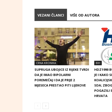
VEZANI ČLANCI
VIŠE OD AUTORA
CRNA KRONIKA
BIH
SUPRUGA UBOJICE IZ RIJEKE TVRDI
HDZ1990 
DA JE IMAO BIPOLARNI
JE I KAKO 
POREMEĆAJ I DA JE PRIJE 2
KOALICIJ
MJESECA PRESTAO PITI LIJEKOVE
SDA; ZBOG
POGAZILI 
HRVATA