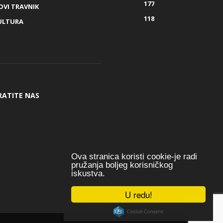
177
OVI TRAVNIK
118
ULTURA
RATITE NAS
Ova stranica koristi cookie-je radi
pružanja boljeg korisničkog
iskustva.
U redu!