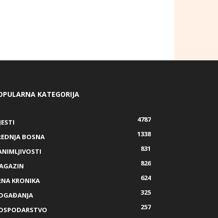
OPULARNA KATEGORIJA
4787
JESTI
1338
REDNJA BOSNA
831
ANIMLJIVOSTI
826
AGAZIN
624
RNA KRONIKA
325
OGAĐANJA
257
OSPODARSTVO