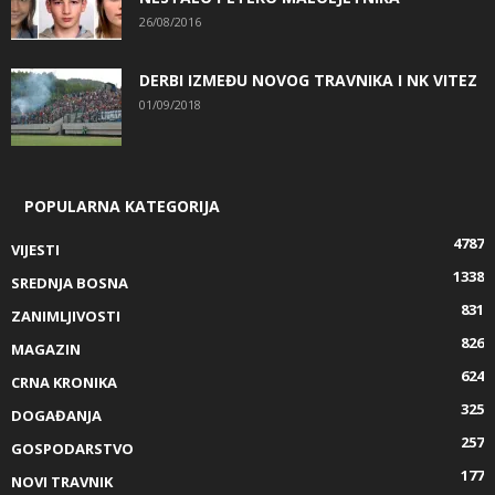
26/08/2016
DERBI IZMEĐU NOVOG TRAVNIKA I NK VITEZ
01/09/2018
POPULARNA KATEGORIJA
4787
VIJESTI
1338
SREDNJA BOSNA
831
ZANIMLJIVOSTI
826
MAGAZIN
624
CRNA KRONIKA
325
DOGAĐANJA
257
GOSPODARSTVO
177
NOVI TRAVNIK