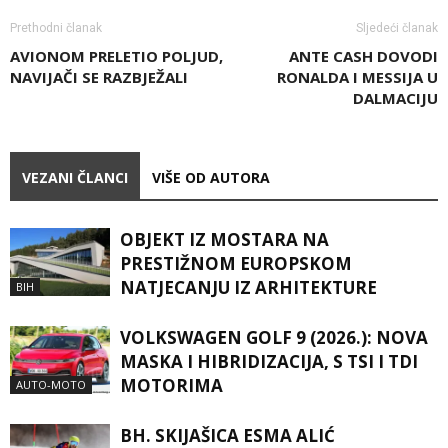
Prethodni članak
Sljedeći članak
AVIONOM PRELETIO POLJUD,
ANTE CASH DOVODI
NAVIJAČI SE RAZBJEŽALI
RONALDA I MESSIJA U
DALMACIJU
VEZANI ČLANCI
VIŠE OD AUTORA
OBJEKT IZ MOSTARA NA
PRESTIŽNOM EUROPSKOM
NATJECANJU IZ ARHITEKTURE
BIH
VOLKSWAGEN GOLF 9 (2026.): NOVA
MASKA I HIBRIDIZACIJA, S TSI I TDI
MOTORIMA
AUTO-MOTO
BH. SKIJAŠICA ESMA ALIĆ