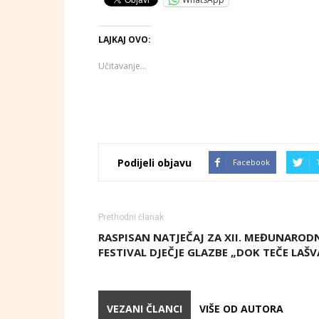
LAJKAJ OVO:
Učitavanje...
Podijeli objavu
Facebook
Prethodni članak
RASPISAN NATJEČAJ ZA XII. MEĐUNAROD
FESTIVAL DJEČJE GLAZBE „DOK TEČE LAŠV
VEZANI ČLANCI
VIŠE OD AUTORA