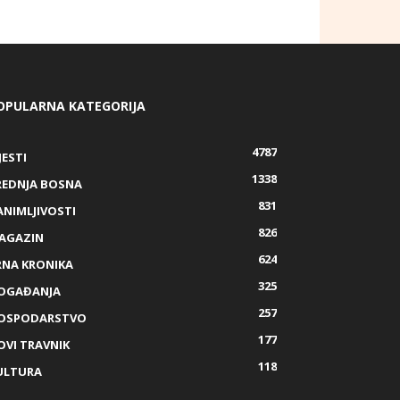
OPULARNA KATEGORIJA
4787
JESTI
1338
REDNJA BOSNA
831
ANIMLJIVOSTI
826
AGAZIN
624
RNA KRONIKA
325
OGAĐANJA
257
OSPODARSTVO
177
OVI TRAVNIK
118
ULTURA