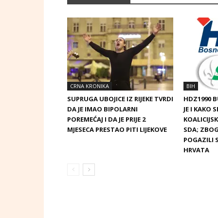
CRNA KRONIKA
BIH
SUPRUGA UBOJICE IZ RIJEKE TVRDI
HDZ1990 
DA JE IMAO BIPOLARNI
JE I KAKO 
POREMEĆAJ I DA JE PRIJE 2
KOALICIJ
MJESECA PRESTAO PITI LIJEKOVE
SDA; ZBOG
POGAZILI 
HRVATA