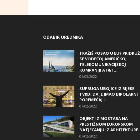
ODABIR UREDNIKA
TRAŽIŠ POSAO U EU? PRIDRUŽ
SE VODEĆOJ AMERIČKOJ
TELEKOMUNIKACIJSKOJ
KOMPANIJI AT&T...
01/03/2022
SUPRUGA UBOJICE IZ RIJEKE
TVRDI DA JE IMAO BIPOLARNI
POREMEĆAJ I...
07/02/2022
OBJEKT IZ MOSTARA NA
PRESTIŽNOM EUROPSKOM
NATJECANJU IZ ARHITEKTURE
07/02/2022