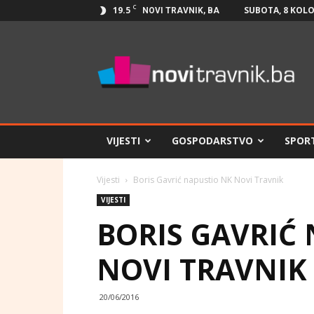
C
19.5
SUBOTA, 8 KOLO
NOVI TRAVNIK, BA
Novi
Travnik.ba
VIJESTI
GOSPODARSTVO
SPOR
Vijesti
Boris Gavrić napustio NK Novi Travnik
VIJESTI
BORIS GAVRIĆ
NOVI TRAVNIK
20/06/2016