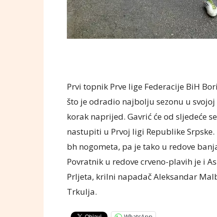
Prvi topnik Prve lige Federacije BiH Bo
što je odradio najbolju sezonu u svojoj
korak naprijed. Gavrić će od sljedeće s
nastupiti u Prvoj ligi Republike Srpske. 
bh nogometa, pa je tako u redove banj
Povratnik u redove crveno-plavih je i A
Prljeta, krilni napadač Aleksandar Mal
Trkulja.
WhatsApp