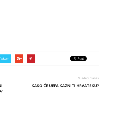
Twitter
Sljedeći članak
NI
KAKO ĆE UEFA KAZNITI HRVATSKU?
A“