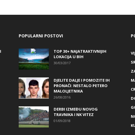
POPULARNI POSTOVI
P
I
TOP 30+ NAJATRAKTIVNIJIH
VI
LOKACIJA U BIH
S
30/03/2017
Z
DJELITE DALJE I POMOZITE IH
M
PRONAĆI: NESTALO PETERO
C
MALOLJETNIKA
26/08/2016
D
G
DERBI IZMEĐU NOVOG
TRAVNIKA I NK VITEZ
N
01/09/2018
K