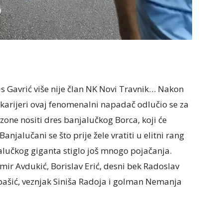
ris Gavrić više nije član NK Novi Travnik… Nakon
 karijeri ovaj fenomenalni napadač odlučio se za
ezone nositi dres banjalučkog Borca, koji će
Banjalučani se što prije žele vratiti u elitni rang
alučkog giganta stiglo još mnogo pojačanja.
smir Avdukić, Borislav Erić, desni bek Radoslav
bašić, veznjak Siniša Radoja i golman Nemanja