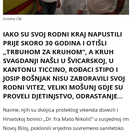
Zvonimir Čilić
IAKO SU SVOJ RODNI KRAJ NAPUSTILI
PRIJE SKORO 30 GODINA I OTIŠLI
„TRBUHOM ZA KRUHOM“, A KRUH
SVAGDANJI NAŠLI U ŠVICARSKOJ, U
KANTONU TICCINO, ROĐACI STIPO I
JOSIP BOŠNJAK NISU ZABORAVILI SVOJ
RODNI VITEZ, VELIKI MOŠUNJ GDJE SU
PROVELI DJETINJSTVO, ODRASTANJE…
Naime, njih su dvojica proteklog vikenda dovezli i
Hrvatskoj bolnici „Dr. fra Mato Nikolić“ u susjednoj im
Novoj Biloj, poklonili vrijedno suvremeno sanitetsko