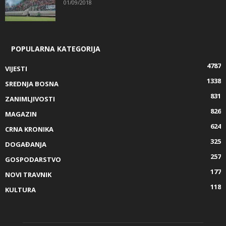
01/09/2018
POPULARNA KATEGORIJA
4787
VIJESTI
1338
SREDNJA BOSNA
831
ZANIMLJIVOSTI
826
MAGAZIN
624
CRNA KRONIKA
325
DOGAĐANJA
257
GOSPODARSTVO
177
NOVI TRAVNIK
118
KULTURA