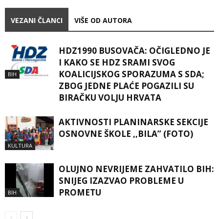
VEZANI ČLANCI
VIŠE OD AUTORA
HDZ1990 BUSOVAČA: OČIGLEDNO JE
I KAKO SE HDZ SRAMI SVOG
KOALICIJSKOG SPORAZUMA S SDA;
BIH
ZBOG JEDNE PLAĆE POGAZILI SU
BIRAČKU VOLJU HRVATA
AKTIVNOSTI PLANINARSKE SEKCIJE
OSNOVNE ŠKOLE ,,BILA” (FOTO)
KULTURA
OLUJNO NEVRIJEME ZAHVATILO BIH:
SNIJEG IZAZVAO PROBLEME U
PROMETU
BIH