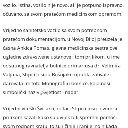
vozilo. Istina, vozilo nije novo, ali je potpuno ispravno,
očuvano, sa svom pratećom medicinskom opremom.
Vrijedno sanitetsko vozilo sa svom potrebnom
pratećom dokumentacijom, u Novoj Biloj preuzela je
časna Ankica Tomas, glavna medicinska sestra ove
ugledne zdravstvene ustanove i tom prilikom, u ime
odsutnog ravnatelja bolnice primariusa dr. Velimira
Valjana, Stipi i Josipu Bošnjaku uputila zahvale i
darovala im foto Monografiju bolnice, koja nosi
simbolički naziv „Svjetlost i nada“.
Vrijedni viteški Švicarci, rođaci Stipo i Josip ovom su
prilikom kazali kako su uvijek bili spremni pomoći
svom rodnom kraju, to su i činili i ranije, no nikada