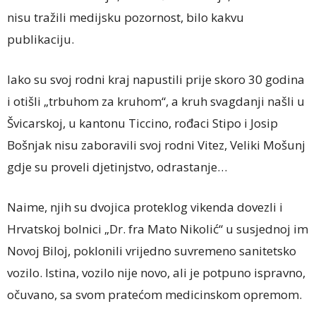
nisu tražili medijsku pozornost, bilo kakvu
publikaciju.
Iako su svoj rodni kraj napustili prije skoro 30 godina
i otišli „trbuhom za kruhom“, a kruh svagdanji našli u
Švicarskoj, u kantonu Ticcino, rođaci Stipo i Josip
Bošnjak nisu zaboravili svoj rodni Vitez, Veliki Mošunj
gdje su proveli djetinjstvo, odrastanje…
Naime, njih su dvojica proteklog vikenda dovezli i
Hrvatskoj bolnici „Dr. fra Mato Nikolić“ u susjednoj im
Novoj Biloj, poklonili vrijedno suvremeno sanitetsko
vozilo. Istina, vozilo nije novo, ali je potpuno ispravno,
očuvano, sa svom pratećom medicinskom opremom.