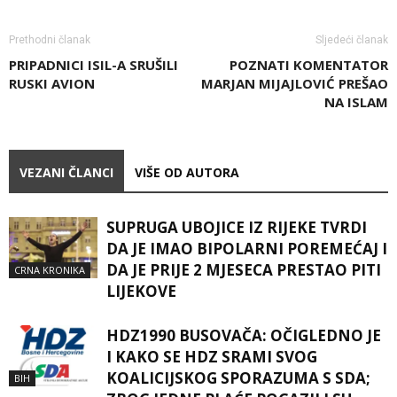
Prethodni članak
Sljedeći članak
PRIPADNICI ISIL-A SRUŠILI
POZNATI KOMENTATOR
RUSKI AVION
MARJAN MIJAJLOVIĆ PREŠAO
NA ISLAM
VEZANI ČLANCI
VIŠE OD AUTORA
SUPRUGA UBOJICE IZ RIJEKE TVRDI
DA JE IMAO BIPOLARNI POREMEĆAJ I
DA JE PRIJE 2 MJESECA PRESTAO PITI
CRNA KRONIKA
LIJEKOVE
HDZ1990 BUSOVAČA: OČIGLEDNO JE
I KAKO SE HDZ SRAMI SVOG
KOALICIJSKOG SPORAZUMA S SDA;
BIH