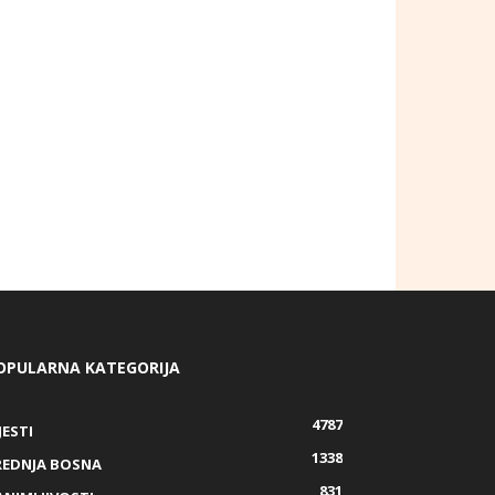
OPULARNA KATEGORIJA
4787
JESTI
1338
REDNJA BOSNA
831