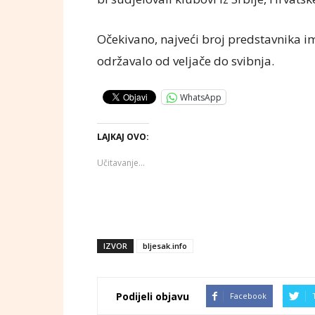
Očekivano, najveći broj predstavnika ima
održavalo od veljače do svibnja.
WhatsApp
LAJKAJ OVO:
Učitavanje...
IZVOR
bljesak.info
Podijeli objavu
Facebook