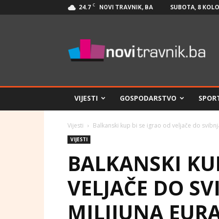
C
24.7
SUBOTA, 8 KOLO
NOVI TRAVNIK, BA
Novi
Travnik.ba
VIJESTI
GOSPODARSTVO
SPOR
Vijesti
Balkanski kup bi se igrao od veljače do svibnja
VIJESTI
BALKANSKI KUP
VELJAČE DO SV
MILIJUNA EUR