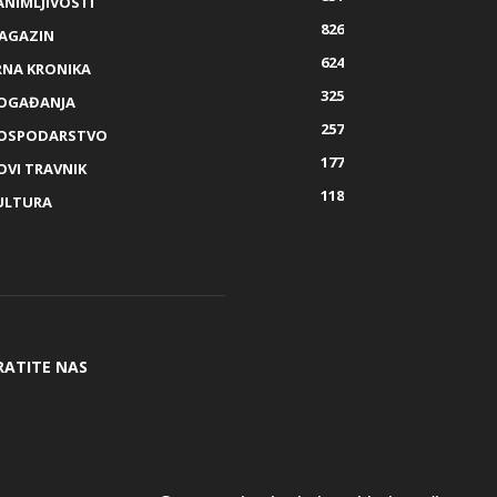
ANIMLJIVOSTI
826
AGAZIN
624
RNA KRONIKA
325
OGAĐANJA
257
OSPODARSTVO
177
OVI TRAVNIK
118
ULTURA
RATITE NAS