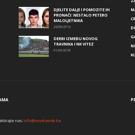
Z
DJELITE DALJE I POMOZITE IH
M
PRONAĆI: NESTALO PETERO
C
MALOLJETNIKA
26/08/2016
D
G
DERBI IZMEĐU NOVOG
TRAVNIKA I NK VITEZ
N
01/09/2018
K
AMA
P
ktirajte nas:
info@novitravnik.ba