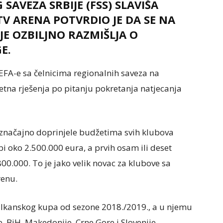
AVEZA SRBIJE (FSS) SLAVIŠA
TV ARENA POTVRDIO JE DA SE NA
JE OZBILJNO RAZMIŠLJA O
E.
EFA-e sa čelnicima regionalnih saveza na
etna rješenja po pitanju pokretanja natjecanja
 značajno doprinjele budžetima svih klubova
i oko 2.500.000 eura, a prvih osam ili deset
800.000. To je jako velik novac za klubove sa
renu.
alkanskog kupa od sezone 2018./2019., a u njemu
e, BiH, Makedonije, Crne Gore i Slovenije.