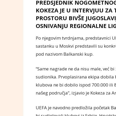
PREDSJEDNIK NOGOMETNOG S
KOKEZA JE U INTERVJUU ZA 
PROSTORU BIVŠE JUGOSLAVI
OSNIVANJU REGIONALNE LIG
Po njegovim tvrdnjama, predstavnici U
sastanku u Moskvi predstavili su konkr
pod nazivom Balkanski kup.
“Same nagrade ne da nisu male, već bi
sudionika. Prvoplasirana ekipa dobila b
klubova ne bi dobilo ispod 700.000 ili 
našeg područja”, izjavio je Kokeza za A
UEFA je navodno predložila početak B
bi sudjelovali klubovi iz Srbije, Hrvatsk