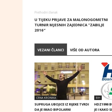
Prethodni članak
U TIJEKU PRIJAVE ZA MALONOGOMETNI
TURNIR MJESNIH ZAJEDNICA “ZABILJE
2016″
VEZANI ČLANCI
VIŠE OD AUTORA
CRNA KRONIKA
BIH
SUPRUGA UBOJICE IZ RIJEKE TVRDI
HDZ1990 
DA JE IMAO BIPOLARNI
JE I KAKO 