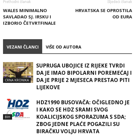
Prethodni članak
Sljedeći članak
WALES MINIMALNO
HRVATSKA SE OPROSTILA
SAVLADAO SJ. IRSKU I
OD EURA
IZBORIO ČETVRTFINALE
VEZANI ČLANCI
VIŠE OD AUTORA
SUPRUGA UBOJICE IZ RIJEKE TVRDI
DA JE IMAO BIPOLARNI POREMEĆAJ I
DA JE PRIJE 2 MJESECA PRESTAO PITI
CRNA KRONIKA
LIJEKOVE
HDZ1990 BUSOVAČA: OČIGLEDNO JE
I KAKO SE HDZ SRAMI SVOG
KOALICIJSKOG SPORAZUMA S SDA;
BIH
ZBOG JEDNE PLAĆE POGAZILI SU
BIRAČKU VOLJU HRVATA