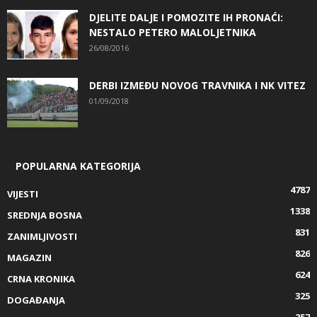
DJELITE DALJE I POMOZITE IH PRONAĆI:
NESTALO PETERO MALOLJETNIKA
26/08/2016
DERBI IZMEĐU NOVOG TRAVNIKA I NK VITEZ
01/09/2018
POPULARNA KATEGORIJA
4787
VIJESTI
1338
SREDNJA BOSNA
831
ZANIMLJIVOSTI
826
MAGAZIN
624
CRNA KRONIKA
325
DOGAĐANJA