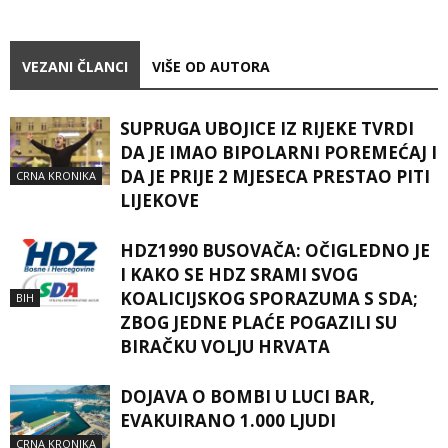
VEZANI ČLANCI
VIŠE OD AUTORA
SUPRUGA UBOJICE IZ RIJEKE TVRDI
DA JE IMAO BIPOLARNI POREMEĆAJ I
DA JE PRIJE 2 MJESECA PRESTAO PITI
CRNA KRONIKA
LIJEKOVE
HDZ1990 BUSOVAČA: OČIGLEDNO JE
I KAKO SE HDZ SRAMI SVOG
KOALICIJSKOG SPORAZUMA S SDA;
BIH
ZBOG JEDNE PLAĆE POGAZILI SU
BIRAČKU VOLJU HRVATA
DOJAVA O BOMBI U LUCI BAR,
EVAKUIRANO 1.000 LJUDI
CRNA KRONIKA