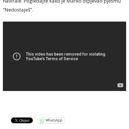
navirale. Pogledajte kako je Marko otpjevao pjesmu
“Nedostaješ”.
WhatsApp