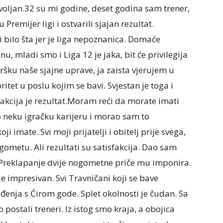
voljan.32 su mi godine, deset godina sam trener,
Premijer ligi i ostvarili sjajan rezultat.
i bilo šta jer je liga nepoznanica. Domaće
, mladi smo i Liga 12 je jaka, bit će privilegija
ršku naše sjajne uprave, ja zaista vjerujem u
ritet u poslu kojim se bavi. Svjestan je toga i
fakcija je rezultat.Moram reći da morate imati
 neku igračku karijeru i morao sam to
ji imate. Svi moji prijatelji i obitelj prije svega,
gometu. Ali rezultati su satisfakcija. Dao sam
 on.Preklapanje dvije nogometne priče mu imponira.
je impresivan. Svi Travničani koji se bave
enja s Ćirom gode. Splet okolnosti je čudan. Sa
 postali treneri. Iz istog smo kraja, a obojica