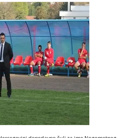
 i Hercegovini donedavno čuli za ime Nogometnog