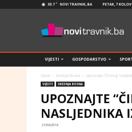
C
30.7
PETAK, 7 KOLOV
NOVI TRAVNIK, BA
Novi
Travnik.ba
VIJESTI
GOSPODARSTVO
SPOR
Vijesti
Srednja Bosna
Upoznajte “Čirinog” nasljedn
VIJESTI
SREDNJA BOSNA
UPOZNAJTE “Č
NASLJEDNIKA 
21/06/2016