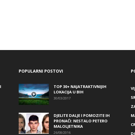
POPULARNI POSTOVI
P
I
TOP 30+ NAJATRAKTIVNIJIH
VI
LOKACIJA U BIH
S
30/03/2017
Z
DJELITE DALJE I POMOZITE IH
M
PRONAĆI: NESTALO PETERO
C
MALOLJETNIKA
26/08/2016
D