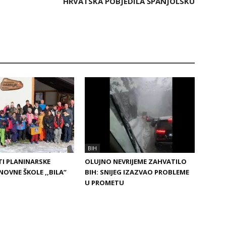
HRVATSKA POBJEDILA ŠPANJOLSKU
BIH
I PLANINARSKE
OLUJNO NEVRIJEME ZAHVATILO
NOVNE ŠKOLE ,,BILA”
BIH: SNIJEG IZAZVAO PROBLEME
U PROMETU