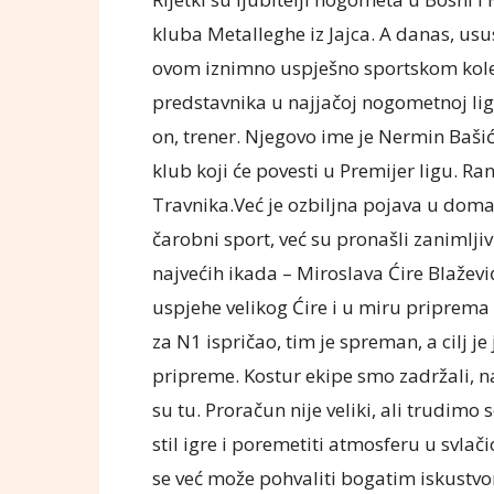
kluba Metalleghe iz Jajca. A danas, usus
ovom iznimno uspješno sportskom kolekt
predstavnika u najjačoj nogometnoj ligi
on, trener. Njegovo ime je Nermin Baši
klub koji će povesti u Premijer ligu. 
Travnika.Već je ozbiljna pojava u doma
čarobni sport, već su pronašli zanimlji
najvećih ikada – Miroslava Ćire Blaževi
uspjehe velikog Ćire i u miru priprema 
za N1 ispričao, tim je spreman, a cilj 
pripreme. Kostur ekipe smo zadržali, na
su tu. Proračun nije veliki, ali trudimo 
stil igre i poremetiti atmosferu u svlač
se već može pohvaliti bogatim iskustvom