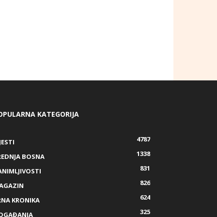
OPULARNA KATEGORIJA
4787
JESTI
1338
REDNJA BOSNA
831
ANIMLJIVOSTI
826
AGAZIN
624
RNA KRONIKA
325
OGAĐANJA