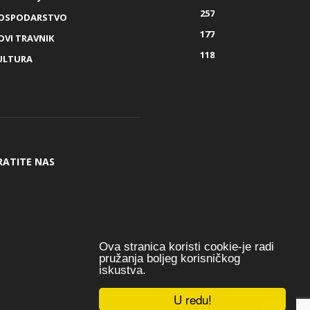
257
OSPODARSTVO
177
OVI TRAVNIK
118
ULTURA
RATITE NAS
Ova stranica koristi cookie-je radi
pružanja boljeg korisničkog
iskustva.
U redu!