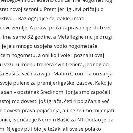
ret novoj sezoni u Premijer ligi, svi pričaju o
ivu… Razlog? Jajce će, dakle, imati
 ove zemlje. A prava priča zapravo nije klub već
ć, ima samo 32 godine, a Metalleghe mu je drugi
Ranije je s mnogo uspjeha vodio nogometaše
ćem nogometu, a oni koji vole i poznaju ovaj
vu vezu u imenu trenera svih trenera, jednog od
ća.Bašića već nazivaju ”Malim Ćirom”, a on sanja
svoje pulene za premijerligaške izazove. Kako je
je jasan – opstanak.Sredinom lipnja smo započeli
stojimo dovesti još igrača, četiri pojačanja već
se dovesti prava pojačanja, ali ne želimo mijenjati
ionici, ispričao je Nermin Bašić za N1.Dodao je da
. Njegov put bio je težak, ali sve se polako