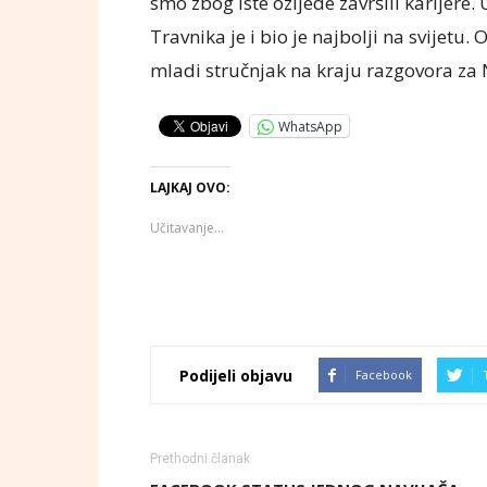
smo zbog iste ozljede završili karijere.
Travnika je i bio je najbolji na svijetu. 
mladi stručnjak na kraju razgovora za 
WhatsApp
LAJKAJ OVO:
Učitavanje...
Podijeli objavu
Facebook
Prethodni članak