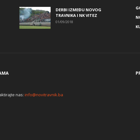
G
DERBI IZMEĐU NOVOG
TRAVNIKA I NK VITEZ
N
01/09/2018
K
AMA
P
ktirajte nas:
info@novitravnik.ba