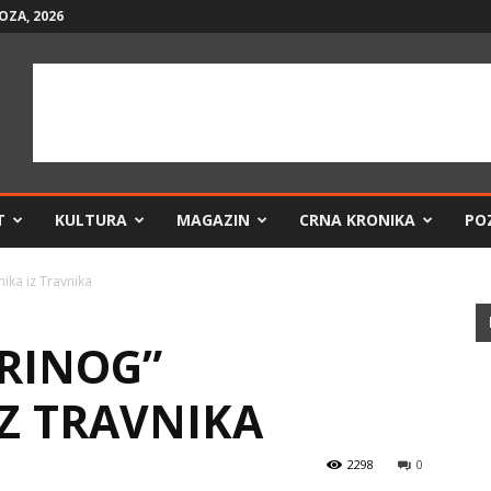
OZA, 2026
T
KULTURA
MAGAZIN
CRNA KRONIKA
PO
ika iz Travnika
IRINOG”
IZ TRAVNIKA
2298
0