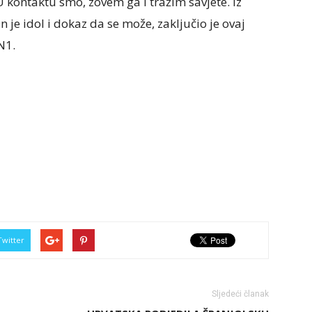
 U kontaktu smo, zovem ga i tražim savjete. Iz
On je idol i dokaz da se može, zaključio je ovaj
N1.
Twitter
Sljedeći članak