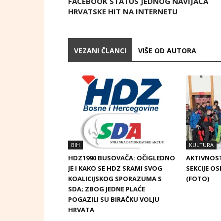
FACEBOOK STATUS JEDNOG NAVIJAČA
HRVATSKE HIT NA INTERNETU
VEZANI ČLANCI
VIŠE OD AUTORA
BIH
KULTURA
HDZ1990 BUSOVAČA: OČIGLEDNO
AKTIVNOST
JE I KAKO SE HDZ SRAMI SVOG
SEKCIJE OS
KOALICIJSKOG SPORAZUMA S
(FOTO)
SDA; ZBOG JEDNE PLAĆE
POGAZILI SU BIRAČKU VOLJU
HRVATA