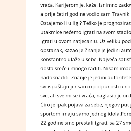
vraća. Karijerom je, kaže, iznimno zado
a prije četiri godine vodio sam Travnik u 
Ostajemo li u ligi? Teško je prognozirat
utakmice nećemo igrati na svom stadionu
igrati u ovom natjecanju. Uz veliku pod
opstanak, kazao je.Znanje je jedini auto
konstantno ulaže u sebe. Najveća satis
dosta sreće i mnogo raditi. Nisam imao
nadoknaditi. Znanje je jedini autoritet ko
svi ispaštaju jer sam u potpunosti u no
sve, ali sve mi se i vraća, naglasio je
Ćiro je ipak pojava za sebe, njegov put 
sportom imaju samo jednog idola.Poređ
22 godine smo prestali igrati, sa 27 smo