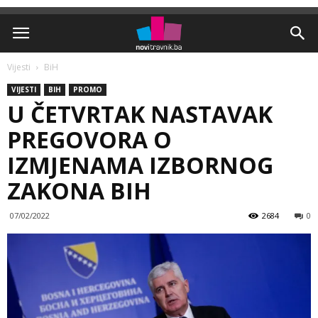
Vijesti
BiH
VIJESTI
BIH
PROMO
U ČETVRTAK NASTAVAK
PREGOVORA O
IZMJENAMA IZBORNOG
ZAKONA BIH
07/02/2022
2684
0