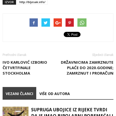
IZVOR
http://bljesak.info/
Prethodni članak
Sljedeći članak
IVO KARLOVIĆ IZBORIO
DRŽAVNICIMA ZAMRZNUTE
ČETVRTFINALE
PLAĆE DO 2020.GODINE;
STOCKHOLMA
ZAMRZNUT I PRORAČUN
VEZANI ČLANCI
VIŠE OD AUTORA
SUPRUGA UBOJICE IZ RIJEKE TVRDI
DA JE IMAO BIPOLARNI POREMEĆAJ I