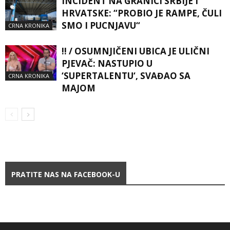
INCIDENT NA GRANICI SRBIJE I
HRVATSKE: “PROBIO JE RAMPE, ČULI
SMO I PUCNJAVU“
CRNA KRONIKA
!! / OSUMNJIČENI UBICA JE ULIČNI
PJEVAČ: NASTUPIO U
‘SUPERTALENTU‘, SVAĐAO SA
CRNA KRONIKA
MAJOM
PRATITE NAS NA FACEBOOK-U