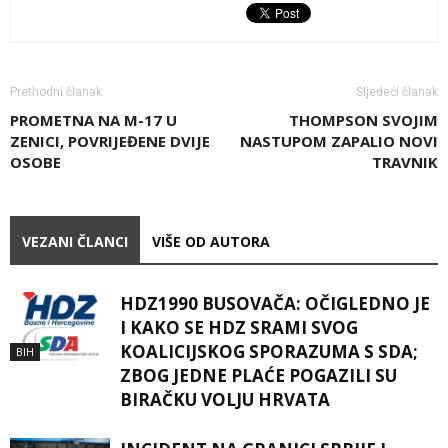
Prethodni članak
Sljedeći članak
PROMETNA NA M-17 U
THOMPSON SVOJIM
ZENICI, POVRIJEĐENE DVIJE
NASTUPOM ZAPALIO NOVI
OSOBE
TRAVNIK
VEZANI ČLANCI
VIŠE OD AUTORA
HDZ1990 BUSOVAČA: OČIGLEDNO JE
I KAKO SE HDZ SRAMI SVOG
KOALICIJSKOG SPORAZUMA S SDA;
BIH
ZBOG JEDNE PLAĆE POGAZILI SU
BIRAČKU VOLJU HRVATA