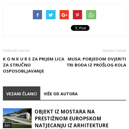
Prethodni članak
Sljedeći članak
K O N K U R S ZA PRIJEM LICA
MUSA: POBJEDOM OVJERITI
ZA STRUČNO
TRI BODA IZ PROŠLOG KOLA
OSPOSOBLJAVANJE
VEZANI ČLANCI
VIŠE OD AUTORA
OBJEKT IZ MOSTARA NA
PRESTIŽNOM EUROPSKOM
NATJECANJU IZ ARHITEKTURE
BIH