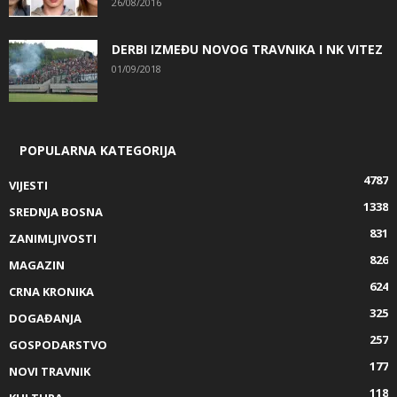
26/08/2016
DERBI IZMEĐU NOVOG TRAVNIKA I NK VITEZ
01/09/2018
POPULARNA KATEGORIJA
4787
VIJESTI
1338
SREDNJA BOSNA
831
ZANIMLJIVOSTI
826
MAGAZIN
624
CRNA KRONIKA
325
DOGAĐANJA
257
GOSPODARSTVO
177
NOVI TRAVNIK
118