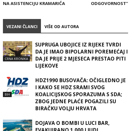
NA ASISTENCIJU KRAMARIĆA
ODGOVORNOST”
VEZANI ČLANCI
VIŠE OD AUTORA
SUPRUGA UBOJICE IZ RIJEKE TVRDI
DA JE IMAO BIPOLARNI POREMEĆAJ I
DA JE PRIJE 2 MJESECA PRESTAO PITI
CRNA KRONIKA
LIJEKOVE
HDZ1990 BUSOVAČA: OČIGLEDNO JE
I KAKO SE HDZ SRAMI SVOG
KOALICIJSKOG SPORAZUMA S SDA;
BIH
ZBOG JEDNE PLAĆE POGAZILI SU
BIRAČKU VOLJU HRVATA
DOJAVA O BOMBI U LUCI BAR,
EVAKUIRANO 1.000 LJUDI