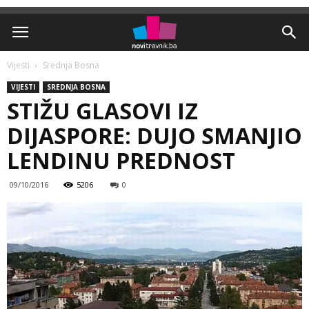
Vijesti
Srednja Bosna
VIJESTI
SREDNJA BOSNA
STIŽU GLASOVI IZ
DIJASPORE: DUJO SMANJIO
LENDINU PREDNOST
09/10/2016
5206
0