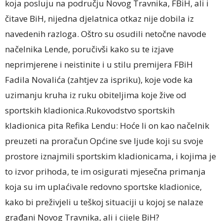
koja posluju na području Novog Travnika, FBiH, ali i
čitave BiH, nijedna djelatnica otkaz nije dobila iz
navedenih razloga. Oštro su osudili netočne navode
načelnika Lende, poručivši kako su te izjave
neprimjerene i neistinite i u stilu premijera FBiH
Fadila Novalića (zahtjev za ispriku), koje vode ka
uzimanju kruha iz ruku obiteljima koje žive od
sportskih kladionica.Rukovodstvo sportskih
kladionica pita Refika Lendu: Hoće li on kao načelnik
preuzeti na proračun Općine sve ljude koji su svoje
prostore iznajmili sportskim kladionicama, i kojima je
to izvor prihoda, te im osigurati mjesečna primanja
koja su im uplaćivale redovno sportske kladionice,
kako bi preživjeli u teškoj situaciji u kojoj se nalaze
građani Novog Travnika, ali i cijele BiH?