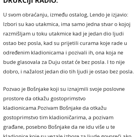
DRUKČIJI RADIO.
U svom obraćanju, između ostalog, Lendo je izjavio:
Izbori su kao utakmica, ima samo jedna stvar o kojoj
razmišljam u toku utakmice kad je jedan dio ljudi
ostao bez posla, kad su prijetili curama koje rade u
određenim kladionicama i pozivali ih, ona koja ne
bude glasovala za Duju ostat će bez posla. I to nije
dobro, i nažalost jedan dio tih ljudi je ostao bez posla.
Pozvao je Bošnjake koji su iznajmili svoje poslovne
prostore da otkažu gostoprimstvo
kladionicama.Pozivam Bošnjake da otkažu
gostoprimstvo tim kladioničarima, a pozivam
građane, posebno Bošnjake da ne idu više u te
kladionice koje su vezale izbore za ljude govoreći ako