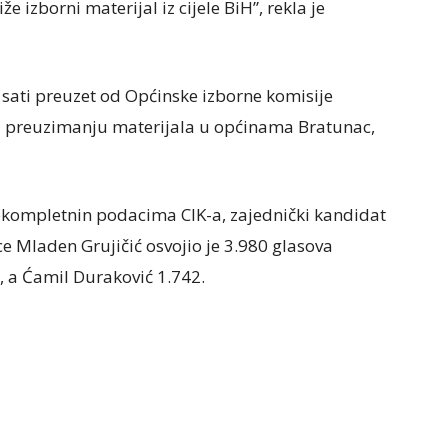
e izborni materijal iz cijele BiH”, rekla je
 sati preuzet od Općinske izborne komisije
na preuzimanju materijala u općinama Bratunac,
ekompletnin podacima CIK-a, zajednički kandidat
e Mladen Grujičić osvojio je 3.980 glasova
, a Ćamil Duraković 1.742.