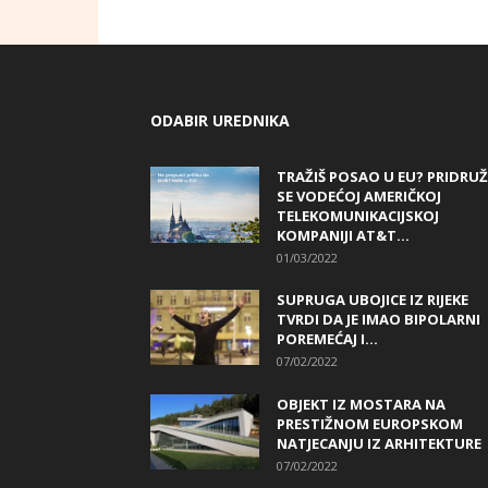
ODABIR UREDNIKA
TRAŽIŠ POSAO U EU? PRIDRUŽ
SE VODEĆOJ AMERIČKOJ
TELEKOMUNIKACIJSKOJ
KOMPANIJI AT&T...
01/03/2022
SUPRUGA UBOJICE IZ RIJEKE
TVRDI DA JE IMAO BIPOLARNI
POREMEĆAJ I...
07/02/2022
OBJEKT IZ MOSTARA NA
PRESTIŽNOM EUROPSKOM
NATJECANJU IZ ARHITEKTURE
07/02/2022