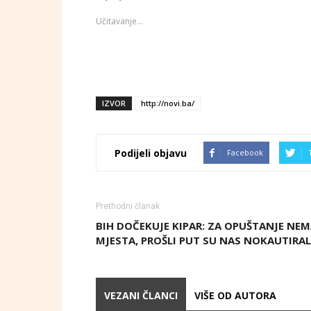
Učitavanje...
IZVOR
http://novi.ba/
Podijeli objavu
Facebook
Prethodni članak
BIH DOČEKUJE KIPAR: ZA OPUŠTANJE NE
MJESTA, PROŠLI PUT SU NAS NOKAUTIRAL
VEZANI ČLANCI
VIŠE OD AUTORA