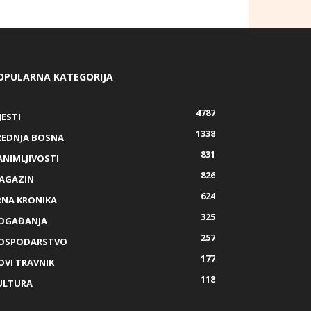
OPULARNA KATEGORIJA
4787
JESTI
1338
REDNJA BOSNA
831
ANIMLJIVOSTI
826
AGAZIN
624
RNA KRONIKA
325
OGAĐANJA
257
OSPODARSTVO
177
OVI TRAVNIK
118
ULTURA