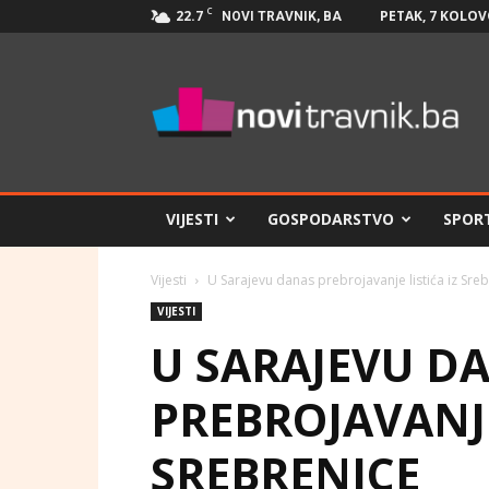
C
22.7
PETAK, 7 KOLOV
NOVI TRAVNIK, BA
Novi
Travnik.ba
VIJESTI
GOSPODARSTVO
SPOR
Vijesti
U Sarajevu danas prebrojavanje listića iz Sre
VIJESTI
U SARAJEVU D
PREBROJAVANJE
SREBRENICE