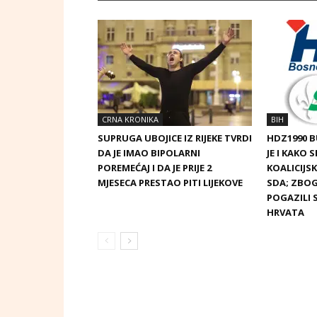
CRNA KRONIKA
BIH
SUPRUGA UBOJICE IZ RIJEKE TVRDI
HDZ1990 
DA JE IMAO BIPOLARNI
JE I KAKO 
POREMEĆAJ I DA JE PRIJE 2
KOALICIJ
MJESECA PRESTAO PITI LIJEKOVE
SDA; ZBOG
POGAZILI 
HRVATA