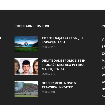
POPULARNI POSTOVI
P
I
TOP 30+ NAJATRAKTIVNIJIH
VI
LOKACIJA U BIH
S
30/03/2017
Z
DJELITE DALJE I POMOZITE IH
M
PRONAĆI: NESTALO PETERO
C
MALOLJETNIKA
26/08/2016
D
G
DERBI IZMEĐU NOVOG
TRAVNIKA I NK VITEZ
N
01/09/2018
K