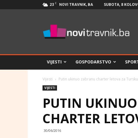
C
23
SUBOTA, 8 KOLOV
NOVI TRAVNIK, BA
Novi
Travnik.ba
VIJESTI
GOSPODARSTVO
SPOR
Vijesti
Putin ukinuo zabranu charter letova za Tursku
VIJESTI
PUTIN UKINUO
CHARTER LETO
30/06/2016