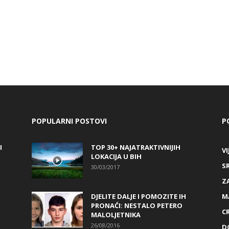
POPULARNI POSTOVI
P
I
TOP 30+ NAJATRAKTIVNIJIH
VI
LOKACIJA U BIH
S
30/03/2017
Z
DJELITE DALJE I POMOZITE IH
M
PRONAĆI: NESTALO PETERO
C
MALOLJETNIKA
26/08/2016
D