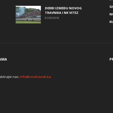
G
DERBI IZMEĐU NOVOG
TRAVNIKA I NK VITEZ
N
01/09/2018
K
AMA
P
ktirajte nas:
info@novitravnik.ba