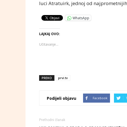
luci Atratuirk, jednoj od najprometnijih
WhatsApp
LAJKAJ OVO:
Učitavanje...
PREKO
prvi.tv
Podijeli objavu
Facebook
Prethodni članak