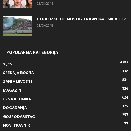
26/08/2016
DERBI IZMEĐU NOVOG TRAVNIKA I NK VITEZ
01/09/2018
POPULARNA KATEGORIJA
4787
VIJESTI
1338
SREDNJA BOSNA
831
ZANIMLJIVOSTI
826
MAGAZIN
624
CRNA KRONIKA
325
DOGAĐANJA
257
GOSPODARSTVO
177
NOVI TRAVNIK