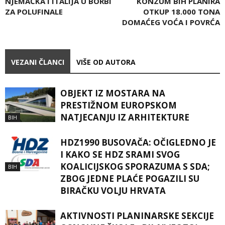
NJEMAČKA I ITALIJA U BORBI
KONZUM BIH PLANIRA
ZA POLUFINALE
OTKUP 18.000 TONA
DOMAĆEG VOĆA I POVRĆA
VEZANI ČLANCI
VIŠE OD AUTORA
OBJEKT IZ MOSTARA NA
PRESTIŽNOM EUROPSKOM
NATJECANJU IZ ARHITEKTURE
BIH
HDZ1990 BUSOVAČA: OČIGLEDNO JE
I KAKO SE HDZ SRAMI SVOG
KOALICIJSKOG SPORAZUMA S SDA;
BIH
ZBOG JEDNE PLAĆE POGAZILI SU
BIRAČKU VOLJU HRVATA
AKTIVNOSTI PLANINARSKE SEKCIJE