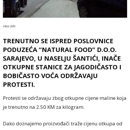
vitez.info
TRENUTNO SE ISPRED POSLOVNICE
PODUZEĆA “NATURAL FOOD” D.O.O.
SARAJEVO, U NASELJU ŠANTIĆI, INAČE
OTKUPNE STANICE ZA JAGODIČASTO I
BOBIČASTO VOĆA ODRŽAVAJU
PROTESTI.
Protesti se održavaju zbog otkupne cijene maline koja
je trenutno na 2.50 KM za kilogram.
Dako doznajemo proizvođači traže cijenu otkupa od